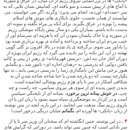
«یانکی» ها در بزرگنمایی نیروی رژیم از آن میان، در عراق و سوریه
با آماج های از پیش سمت و سو یافته ای، کمابیش بسان بلایی که به
سرِ «صددام» آوردند، انجام می پذیرد؛ وگرنه، اگر می خواستند، می
توانستند از همان نخست، جلوی نابکاری های موش های اسلام
پیشه را بویژه در عراق بگیرند. برای آنکه پر بیراه نگفته و نمونه ای
بدست داده باشم، بمبارانِ یکی دو سال پیشِ پایگاه موشکی رژیم
در سوریه و با خاک یکسان نمودن آن که با هزینه ای سرسام آور از
جیب مردم ایران ساخته و پرداخته و آماده ی بهره برداری شده بود
را یادآور می شوم. برگرفته ی یاد شده در بالا، افزون بر کُلی گویی
نهفته در آن، این نکته را نیز نادیده می گیرد که رژیم ایران بویژه از
دوران آغاز جان ننه اش: «نرمش قهرمانانه» یِ رهبرِ دَرِ پیتی و کالبد
یافتن دولتی که بدرستی به «زهدان اجاره ای» نامور شد ـ و بگمانم
هنوز برخی مانش این نامگذاری رسا را بدرستی درنمی یابند ـ نه تنها
یکپارچه نیست که دو پارچه شدن یا حتا شاخه شاخه شدنِ آن به
شکافی آشکار در سر تا پای هِرَم رژیمِ پوشالی انجامیده است.
ندیدن چنین پدیده ای از سوی هر نیروی سیاسی، چه راست و چه
چپ،
در خوش بینانه ترین برخورد
، نشانه ای از ناپختگی سیاسی
است و در کردار به موضعگیری سیاه سپید بسود یا زیان این یا آن
بازوی رژیم سگ مذهب می انجامد. در این باره، آنچه در متن نوشته
از زبان «یانکی» ها آورده ام،
بگمانم
شایان درنگی درخور است!
۳
ـ
در این نوشته، چنین انگاشته ام که سخنان آن وزیر سر تا پا از
سر نادانی است که چنین نمی تواند باشد. در دورانی که گرایش های