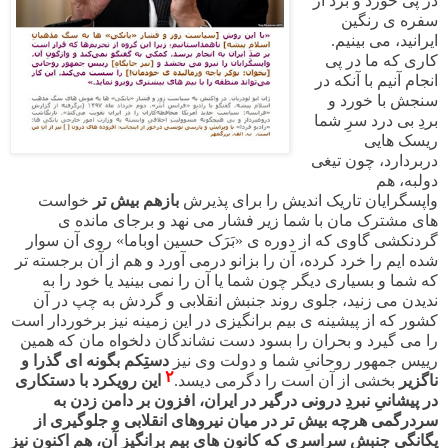
در پی خورد و برد از
سفره ی رنگین
ایرانید، می بینیم.
کاری که ما در پی
انجام آنیم با آنکه در
سنجش با خورد و
بردِ بی درد سرِ شما
ریسک هایی
دربردارد، چون تیغی
دولبه، هم
واپسگرایان تاریک اندیش را برای پذیرش
بازهم بیش تر
خواست
های مشترک مان با شما زیر فشار می نهد و برجای مانده ی
گردنکشی گاوی که از دوره ی «بَرَک حسین اوباما» روی آن سوار
شده ایم را خرد کرده، آن را بزانو درمی آورد و هم از آن برجسته تر
که شما و بسیاری دیگر چون شما یا آن را نمی بینید یا خود را به
ندیدن می زنید، جلوی روند جنبش انقلابی و گردش به چپ در آن
کشور که از پیشینه ی بیم برانگیزی در این زمینه نیز برخوردار است
را می گیرد و بحران را بسود دست نشاندگان دلخواه مان که همین
رییس جمهور روحانیِ شما و دولت وی نیز
دستِکم بگونه ای گذرا و
۲
ناگزیر
بخشی از آن است را دگرمی دیسد.
این رویکرد با دستکاری
در پیشانیِ نبردِ درونی درگیر در ایران، افزون بر دامن زدن به
سردرگمی هرچه بیش تر در میان نیروهای انقلابی و جلوگیری از
یگانگی جنبش سراسری که کانون های بیم برانگیز آن، هم اکنون نیز