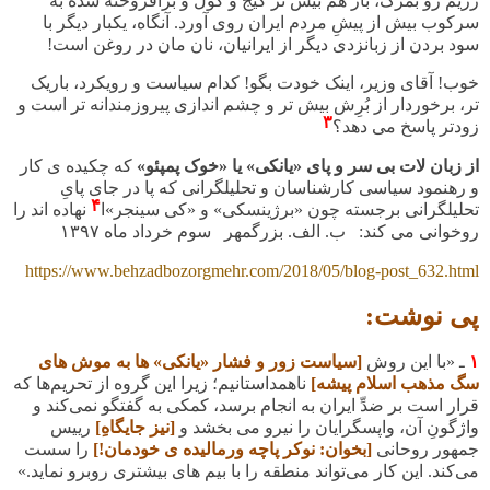
رژیم رو بمرگ، باز هم بیش تر گیج و گول و برافروخته شده به
سرکوب بیش از پیشِ مردم ایران روی آورد. آنگاه، یکبار دیگر با
سود بردن از زبانزدی دیگر از ایرانیان، نان مان در روغن است
!
خوب! آقای وزیر، اینک خودت بگو! کدام سیاست و رویکرد، باریک
تر، برخوردار از بُرِش بیش تر و چشم اندازی پیروزمندانه تر است و
۳
زودتر پاسخ می دهد؟
از زبان لات بی سر و پای «یانکی» یا «خوک پمپئو»
که چکیده ی کار
و رهنمود سیاسی کارشناسان و تحلیلگرانی که پا در جای پایِ
۴
تحلیلگرانی برجسته چون «برژینسکی» و «کی سینجر»ا
نهاده اند را
روخوانی می کند: ب. الف. بزرگمهر سوم خرداد ماه
۱۳۹۷
https://www.behzadbozorgmehr.com/2018/05/blog-post_632.html
پی نوشت:
۱
ـ
«با این روش
[سیاست زور و فشار «یانکی» ها به موش های
سگ مذهب اسلام پیشه]
ناهمداستانیم؛ زیرا این
گروه
از تحریم‌ها که
قرار است بر ضدِّ ایران به انجام برسد، کمکی به گفتگو نمی‌کند و
واژگونِ آن، واپسگرایان را نیرو می‌ بخشد و
[نیز جایگاهِ]
رییس
جمهور روحانی
[بخوان: نوکر پاچه ورمالیده ی خودمان!]
را سست
می‌کند. این کار می‌تواند منطقه را با بیم های بیشتری روبرو نماید
.
»