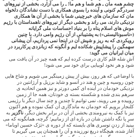
چشمِ همه مان ـ هم شما و هم ما! ـ را می آزارد، بخشی از نیروهای
سردرگم کنونی و آینده را بسوی همکاری با دست نشاندگان دلخواه
مان که سازمان های خبرچینی شما با بخشی از آن ها همکاری
نزدیکی دارند، می راند و بخشی دیگر از نیروهای ناهمداستان با رژیم
موش های اسلام پناه را بر بنیاد احساسات ملی گرایانه
(«ناسبونالیستی») به پشتیبانی از آن رژیم وامی دارد. با چنین
رویکردی که به ریز و شپش آن در اینجا نمی پردازیم، آن پیشانی
سهمگین را پیشاپیش شکانده ایم و آنگونه که زبانزدی پرکاربرد در
میان ایرانیان می گوید:
آشِ شله قلم کاری درست کرده ایم که همه چیز در آن یافت می
شود و هر نخود لوبیایی برای خود سر می شود!
با اوضاعی که هر روز، بیش از پیش زمینگیر می شویم و شاخ هایی
چون روسیه و چین و هند در آنسو و شاید برزیل و آرژانتین در
نزدیکی خودمان در آینده ای کمی دورتر و نیز همین اتحادیه ی
سرهم بندی شده و شکسته بسته ی خودتان، همه جا از زمین
روییده و می رویند، نمی توانیم تا چندین و چند سال دیگر با رژیمی
کلنجار برویم که خودمان به ماندگاری آن کمک نموده و هم اکنون
نیز با کمک به نیرومندی بخشی از آن در برابر بخش دیگر،
ناگزیر
به
سرِ پا نگه داشتن شان در بازه ای از زمانیم؛ گرچه، همانگونه که می
بینید از زدنِ توسری های بایسته که از دوره ی «بَرَک حسین اوباما»
آغاز شده، هیچگاه دریغ نورزیده و آن را همچنان پی می گیریم تا