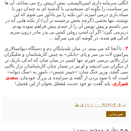
انگلی سرمایه داری امپریالیستی، بیش ازپیش رخ می نمایاند، آن ها
نیز سیاست را بگونه ای نسنجیدنی با گذشته ای نه چندان دور با
سیاه بازی درمی آمیزند. این نکته را نیز یادآور می شوم که این
نوشته، تنها بخشی (گرچه بخش برجسته تر آن!) از نکته هایی که در
سر داشتم و پیش نویس آن را از چندی پیش فراهم نموده بودم،
دربرمی گیرد؛ اگر آن اسبِ روغن کشیِ بی پدر مادر درون سرم،
اندکی هم شده، در گوشه ای می تمرگید ...
۴
ـ تا آنجا که می بینم، در میان بلندپایگانِ دِم و دستگاه دیوانسالاریِ
پیرامونِ لات بی سر و پای «یانکی» به چنین کارشناسان و تحلیگران
تراز بالایی برنمی خورم. تنها کسی در میان شان که اندکی باریک تر
از دیگران می اندیشد و او نیز در شمار چنان کارشناسان تراز بالایی
نمی گنجد، وزیر جنگ شان: «جیمز مَتیس»، نامور به «سگ دیوانه»
است که با سود بردن از گفته ی سراینده ی بزرگ خودمان،
سعدی
شیرازی
، باید گفت:
تو خود حدیث مُفصّل بخوان از این مُجمل!
در
۳/۱۴/۱۴۰۵ ۱۱:۱۰:۰۰ ق.ظ.
هم‌رسانی
هیچ نظری موجود نیست: