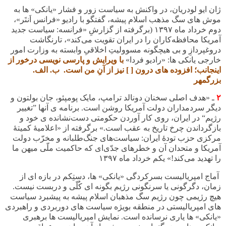
ژان ایو لودریان، در واکنش به سیاست زور و فشار «یانکی» ها به
موش های سگ مذهب اسلام پیشه، گفتگو با رادیو «فرانس اَنتَر»،
دوم خرداد ماه
۱۳۹۷
(برگرفته از گزارشِ «فرانسه: سیاست جدید
آمریکا محافظه‌کاران را در ایران تقویت می‌کند»، تارنگاشت
دروغپردازِ و بی هیچگونه مسوولیتِ اخلاقیِ وابسته به وزارت امور
خارجی یانکی ها: «رادیو فردا»
با ویرایش و پارسی نویسی درخور از
اینجانب؛ افزوده های درون [ ] نیز از آنِ من است. ب. الف.
بزرگمهر
۲
ـ «هدف اصلی سخنان دونالد ترامپ، مایک پومپئو، جان بولتون و
دیگر سردمداران دولت آمریکا روشن است. برنامه ی آنها ”تغییر
رژیم“ در ایران، روی کار آوردن حکومتی دست‌نشانده ی خود و
بازگرداندن چرخ تاریخ به عقب است.» برگرفته از «اعلامیۀ کمیتۀ
مرکزی حزب تودۀ ایران: سیاست‌های جنگ‌طلبانه و مخرّب دولت
آمریکا و متحدان آن و خطرهای جدّی‌ای که حاکمیت ملّی میهن ما
را تهدید می‌کند!»
یکم خرداد ماه ۱۳۹۷
آماج امپریالیست بسرکردگی «یانکی» ها، دستِکم در بازه ای از
زمان، دگرگونی یا سرنگونی رژیم بگونه ای کُلّی و دربست نیست.
هیچ رژیمی چون رژیم سگ مذهبان اسلام پیشه به پیشبرد سیاست
های امپریالیستی در منطقه بویژه سیاست های دوربردی و راهبردی
«یانکی» ها یاری نرسانده است. نمایش امپریالیست ها برهبری