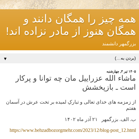
همه چیز را همگان دانند و
همگان هنوز از مادر نزاده اند!
بزرگمهر دانشمند
▼
۱۴۰۵ تیر ۳, چهارشنبه
ماشاء الله عزراییل مان چه توانا و پرکار
است ـ بازپخشش
از زمزمه های خدای تعالی و تبارکِ لمیده بر تخت عرش در آسمان
هفتم
ب. الف. بزرگمهر ۲۱ آذر ماه
۱۴۰۲
https://www.behzadbozorgmehr.com/2023/12/blog-post_12.html