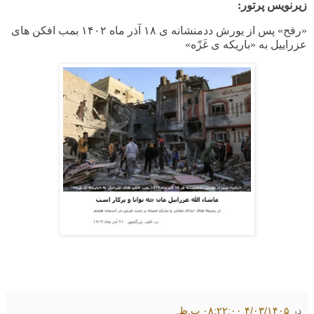
زیرنویس پرتور:
«رفح» پس از یورش ددمنشانه ی
۱۸
آذر ماه
۱۴۰۲
بمب افکن های
عزراییل به «باریکه ی غَزّه»
در
۴/۰۳/۱۴۰۵ ۰۸:۲۲:۰۰ ب.ظ.