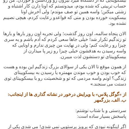
ﺑﯿﺴﮑﻮﯾﺘﺎﯾﯽ ﮐﻪ ﺍﺯ ﺩﺳﺘﮕﺎﻩ ﻣﯿﺰﺩ ﺑﯿﺮﻭﻥ ﺭﻭ ﻭﺭﺩﺍﺷﺘﻦ ﻭ ﺧﻮﺭﺩﻥ؛ ﻣﻦ ﺭﻭ
ﺣﺴﺎﺏ ﺗﺮﺑﯿﺘﯽ ﮐﻪ ﺷﺪﻩ ﺑﻮﺩﻡ، ﻣﯿﺪﻭﻧﺴﺘﻢ ﮐﻪ ﺍﻭﻧﺎ ﺩﺍﺭﻥ ﮐﺎﺭ ﺍﺷﺘﺒﺎﻩ ﻭ
ﺯﺷﺘﯽ ﻣﯿﮑﻨﻦ؛ ﻭﺍﺳﻪ ﻫﻤﯿﻦ ﺗﻮ ﺻﻒ ﻣﻮﻧﺪﻡ؛ ﻭﻟﯽ ﺁﺧﺮﺵ ﺍﻭﻧﺎ
ﺑﯿﺴﮑﻮﯾﺖ ﺧﻮﺭﺩﻩ ﺑﻮﺩﻥ ﻭ ﻣﻨﯽ ﮐﻪ ﻗﻮﺍﻋﺪﻭ ﺭﻋﺎﯾﺖ ﮐﺮﺩﻡ، ﻫﯿﭽﯽ ﻧﺼﯿﺒﻢ
ﻧﺸﺪﻩ ﺑﻮﺩ.
ﺍﻻﻥ ﭘﻨﺠﺎﻩ ﺳﺎﻟﻤﻪ، ﺍﻭﻥ ﺭﻭﺯ ﮔﺬﺷﺖ؛ ﻭﻟﯽ ﺗﺠﺮﺑﻪ ﺍﻭﻥ ﺭﻭﺯ ﺑﺎﺭﻫﺎ ﻭ ﺑﺎﺭﻫﺎ
ﺗﻮ ﺯﻧﺪﮔﯿﻢ ﺗﮑﺮﺍﺭ ﺷﺪ
!
ﺧﯿﻠﯽ ﺟﺎﻫﺎ ﺳﻌﯽ ﮐﺮﺩﻡ ﮐﻪ ﺁﺩﻡ ﺑﺎﺷﻢ ﻭ ﯾﻪ ﺳﺮﯼ
ﭼﯿﺰﺍ ﺭﻭ ﺭﻋﺎﯾﺖ ﮐﻨﻢ؛ ﻭﻟﯽ ﺩﺭ ﻧﻬﺎﯾﺖ ﻣﻦ ﭼﯿﺰﯼ ﻧﺪﺍﺭﻡ ﻭ ﺍﻭﻧﺎﯾﯽ ﮐﻪ
ﻭﺍﺳﻪ
ﺭﺳﯿﺪﻥ ﺑﻪ ﻫﺪﻓﺸﻮﻥ ﺧﯿﻠﯽ ﭼﯿﺰﺍ ﺭﻭ ﺯﯾﺮ ﭘﺎ ﻣﯿﺬﺍﺭﻥ ﺍﺯ
ﺑﯿﺴﮑﻮﯾﯿﺘﺎﯼ ﺗﻮ ﺩﺳﺘﺸﻮﻥ ﻟﺬﺕ ﻣﯿﺒﺮﻥ.
ﺍﺯ ﻫﻤﻮﻥ ﻣﻮﻗﻊ ﺗﺎ ﺍﻻﻥ ﯾﮑﯽ ﺍﺯ ﺳﻮﺍﻻﯼ ﺑﺰﺭﮒ ﺯﻧﺪﮔﯿﻢ ﺍﯾﻦ ﺑﻮﺩﻩ ﻭ ﻫﺴﺖ
ﮐﻪ ﺧﻮﺏ ﺑﻮﺩﻥ ﻭ ﺧﻮﺏ ﻣﻮﻧﺪﻥ ﻣﻬﻤﺘﺮﻩ ﯾﺎ ﺭﺳﯿﺪﻥ ﺑﻪ ﺑﯿﺴﮑﻮﯾﯿﺘﺎﯼ
ﺯﻧﺪﮔﯽ؟ ﺍﻭﻧﻢ ﻭﺍﺳﻪ ﻣﺮﺩﻣﯽ ﮐﻪ ﺗﻮ ﻭ ﺷﺨﺼﯿﺘﺖ ﺭﻭ ﺑﺎ ﺑﯿﺴﮑﻮﯾﯿﺘﺎﯼ ﺗﻮﯼ
ﺩﺳﺘﺖ می سنجند.
»
از «گوگل پلاس» با ویرایش درخور در نشانه گذاری ها از اینجانب:
ب. الف. بزرگمهر
سردستی و با شتاب نوشتم:
پاسخش
بسیار ساده است
:
اگر اینگونه نبودی که پرویز پرستویی نمی شدی! می شدی یکی از