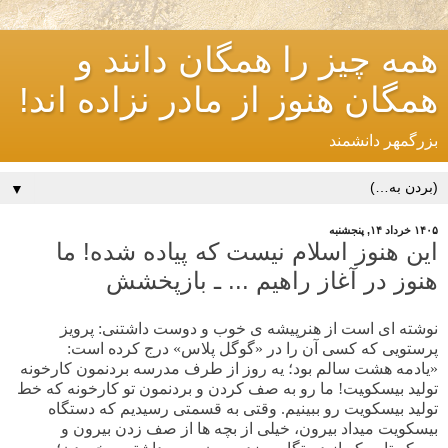
همه چیز را همگان دانند و
همگان هنوز از مادر نزاده اند!
بزرگمهر دانشمند
▼
۱۴۰۵ خرداد ۱۴, پنجشنبه
این هنوز اسلام نیست که پیاده شده! ما
هنوز در آغاز راهیم ... ـ بازپخشش
نوشته ای است از هنرپیشه ی خوب و دوست داشتنی: پرویز
پرستویی که کسی آن را در «گوگل پلاس» درج کرده است:
«
ﯾﺎﺩﻣﻪ ﻫﺸﺖ ﺳﺎﻟﻢ ﺑﻮﺩ؛ ﯾﻪ ﺭﻭﺯ ﺍﺯ ﻃﺮﻑ ﻣﺪﺭﺳﻪ ﺑﺮﺩﻧﻤﻮﻥ ﮐﺎﺭﺧﻮﻧﻪ
ﺗﻮﻟﯿﺪ ﺑﯿﺴﮑﻮﯿﺖ
!
ﻣﺎ ﺭﻭ ﺑﻪ ﺻﻒ ﮐﺮﺩﻥ ﻭ ﺑﺮﺩﻧﻤﻮﻥ ﺗﻮ ﮐﺎﺭﺧﻮﻧﻪ ﮐﻪ ﺧﻂ
ﺗﻮﻟﯿﺪ ﺑﯿﺴﮑﻮﯾﺖ ﺭﻭ ﺑﺒﯿﻨﯿﻢ. ﻭﻗﺘﯽ ﺑﻪ ﻗﺴﻤﺘﯽ ﺭﺳﯿﺪﯾﻢ ﮐﻪ ﺩﺳﺘﮕﺎﻩ
ﺑﯿﺴﮑﻮﯾﺖ ﻣﯿﺪﺍﺩ ﺑﯿﺮﻭﻥ، ﺧﯿﻠﯽ ﺍﺯ ﺑﭽﻪ ﻫﺎ ﺍﺯ ﺻﻒ ﺯﺩﻥ ﺑﯿﺮﻭﻥ ﻭ