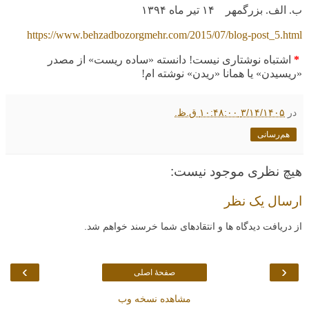
ب. الف. بزرگمهر
۱۴
تیر ماه
۱۳۹۴
https://www.behzadbozorgmehr.com/2015/07/blog-post_5.html
*
اشتباه نوشتاری نیست! دانسته «ساده ریست» از مصدر
«ریسیدن» یا همانا «ریدن» نوشته ام!
در
۳/۱۴/۱۴۰۵ ۱۰:۴۸:۰۰ ق.ظ.
هم‌رسانی
هیچ نظری موجود نیست:
ارسال یک نظر
از دریافت دیدگاه ها و انتقادهای شما خرسند خواهم شد.
›
‹
صفحهٔ اصلی
مشاهده نسخه وب