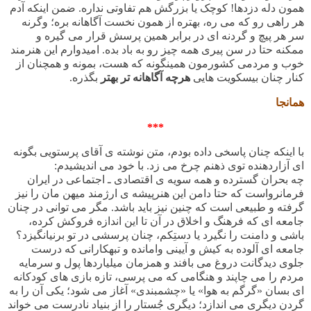
همون دله دزدها! کوچک یا بزرگش هم تفاوتی نداره. ضمن اینکه آدم
هر راهی رو که می ره، بهتره از همون نخست آگاهانه بره؛ وگرنه
سر هر پیچ و گردنه ای در برابر همین پرسش قرار می گیره و
ممکنه حتا در سن پیری همه چیز رو به باد بده. امیدوارم این هنرمند
خوب و مردمی کشورمون همینگونه که هست، بمونه و همچنان از
کنار چنان بیسکویت هایی
هرچه آگاهانه تر بهتر
بگذره
.
همانجا
***
با اینکه چنان پاسخی داده بودم، متن نوشته ی آقای پرستویی بگونه
ای آزاردهنده توی ذهنم چرخ می زد. با خود می اندیشیدم:
چه بحران گسترده و همه سویه ی اقتصادی ـ اجتماعی در ایران
فرمانرواست که حتا دامن این هنرپیشه ی ارژمند میهن مان را نیز
گرفته و طبیعی است که چنین نیز باید باشد. مگر می توانی در چنان
جامعه ای که فرهنگ و اخلاق در آن تا این اندازه فروکش کرده،
باشی و دامنت را نگیرد یا دستِکم، چنان پرسشی در تو برنیانگیزد؟
جامعه ای آلوده به کیش و آیینی وامانده و تبهکارانی که درست
جلوی دیدگانت دروغ می بافند و همزمان میلیاردها پول و سرمایه
مردم را می چاپند و هنگامی که می پرسی، تازه بازی های کودکانه
ای بسان «گرگم به هوا» یا «چشمبندی» آغاز می شود؛ یکی آن را به
گردن دیگری می اندازد؛ دیگری جُستار را از بنیاد نادرست می خواند