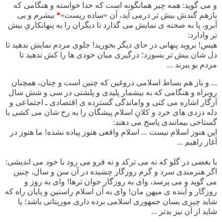
و می گوید: همه چیز همانگونه است که خدا خواسته و هنگامی که
بازهم گندش بیش تر درمی آید، آن «ساده ریست»
*
بیشرم و بی
آبرو، پا به صحنه ی نمایش می گذارد تا دیگران را به پنهانکاریِ بیش
تر وادارد:
هیس! بروید پنهانی در حای دیگر بخورید! جلوی مردم نمایش ندهید تا
دل شان بیش تر بسوزد؛ درگیری میان خودی ها را کش ندهید تا
مردم بو ببرند ...
... و باز هم بساط اسلامی دروغین که چنین است و چنان، همچنان
روبراه و هنگامی که به بیشمار پلیدی و پلشتی در سی و شش سال
آزگار اشاره می کنی و واماندگی گسترده ی اقتصادی ـ اجتماعی و
دله دزدی های خرد و کلانِ اسلام پیشگان را به رخ شان می کشی با
گستاخی بیمانندی پاسخ می دهند:
این هنوز اسلام نیست ... اسلام واقعی هنوز پیاده نشده! ما هنوز در
آغاز راهیم ...
با بغضی در گلو که نه می ترکد و نه فرو می رود با خود می اندیشی:
اگر هنرمندی سرد و گرم روزگار چشیده در آن سن و سال، چنین
می گوید و می پرسد، وای به روزگار جوان ترها! وای به روز و
روزگار و آینده ی میهن مان! وای به آن اسلام راستین و پایان راه که
شاید چیزی بسان جمهوری اسلامی برده داری موریتانی باشد؛ یا
شاید از آن نیز بدتر ...