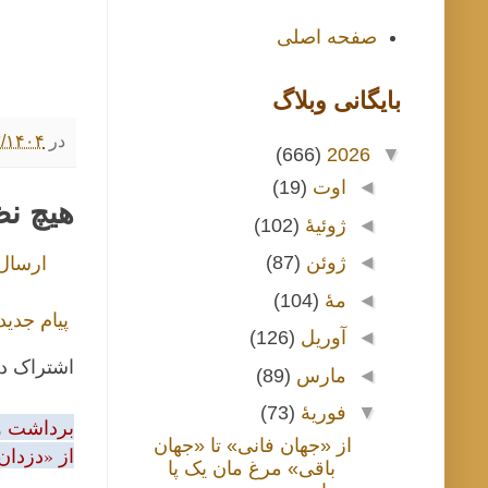
صفحه اصلی
بايگانی وبلاگ
در
۱۲/۰۳/۱۴۰۴ ۰۰
(666)
2026
▼
◄
اوت
(19)
هیچ ن
◄
ژوئیهٔ
(102)
◄
ژوئن
(87)
ارسال
◄
مهٔ
(104)
پیام جدید
◄
آوریل
(126)
اشتراک د
◄
مارس
(89)
▼
فوریهٔ
(73)
برداشت و 
از «جهان فانی» تا «جهان
از «دزدان
باقی» مرغ مان یک پا