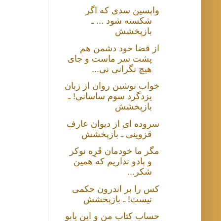
واپسین سدی که اگر
شکسته شود ... ـ
بازپخشش
از قضا خود دشمن هم
پشت سر ماست و جای
هیچ نگرانی نی...
خواب نوشین روان از زبان
یزدگرد سوم ساسانی! ـ
بازپخشش
سروده ای از دیوان عارف
قزوینی ـ بازپخشش
مگر ما خودمان قَرِه نوکر
و پادو نداریم که همین
شکر...
کس را بر اندرون حکمی
نیست! ـ بازپخشش
حساب کتابِ من و این یابو