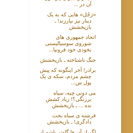
آن در ...
«رَجُل» هایی که به یک
دینار نیز نیارزند! ـ
بازپخشش
اتحاد جمهوری های
شوروی سوسیالیستی
بخودی خود فرونپا...
جنگ ناشناخته ـ بازپخشش
برادر! آخر اینگونه که پیش
چشم مردم، سکه ی یک
پول س...
می دونی چیه، سیاه
برزنگی؟! زیاد کشش
نده ... ـ بازپخشش
فرشته ی سیاه بخت
دادگری! ـ بازپخشش
اگر از آن ها گاوتر باشم از