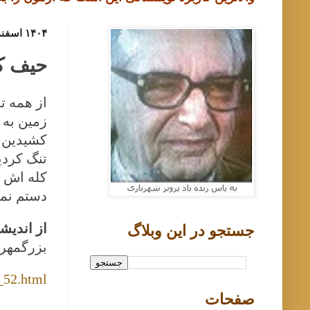
۱۴۰۴ اسفند ۳, یکشنبه
حیف که
از همه ت
زمین به 
کشیدین و
تنگ کردی
کله اش خ
دستم نمی
از اندیشه
جستجو در اين وبلاگ
بزرگمهر د
_52.html
صفحات