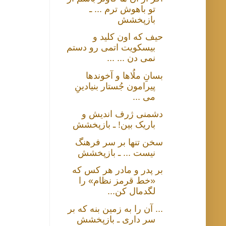
تو باهوش ترم ... ـ
بازپخشش
حیف که اون کلید و
بیسکویت اتمی رو دستم
نمی دن ... ...
بسانِ ملُاها و آخوندها
پیرامون جُستار بنیادینِ
می ...
دشمنی ژرف اندیش و
باریک بین! ـ بازپخشش
سخن تنها بر سر فرهنگ
نیست ... ـ بازپخشش
بر پدر و مادر هر کس که
«خط قرمز نظام» را
لگدمال کن...
... آن را به زمین بنه که بر
سر داری ـ بازپخشش