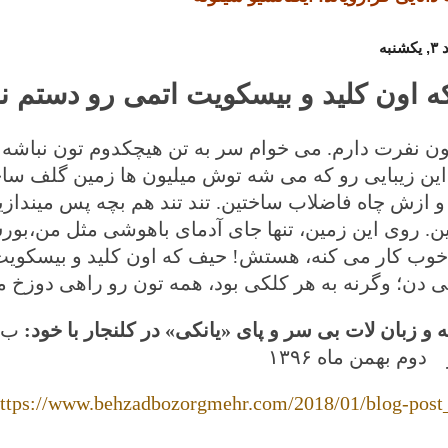
 اون کلید و بیسکویت اتمی رو دستم ن
ون نفرت دارم. می خوام سر به تن هیچکدوم تون نباشه ماد
این زیبایی رو که می شه توش میلیون ها زمین گلف سا
 ازش چاه فاضلاب ساختین. تند تند هم بچه پس میندازی
ن. روی این زمین، تنها جای آدمای باهوشی مثل من،بور
وب کار می کنه، هستش! حیف که اون کلید و بیسکویت
 دن؛ وگرنه به هر کلکی بود، همه تون رو راهی دوزخ می
 و زبان لات بی سر و پای «یانکی» در کلنجار با خود:
ب. 
وم بهمن ماه ۱۳۹۶
ttps://www.behzadbozorgmehr.com/2018/01/blog-post