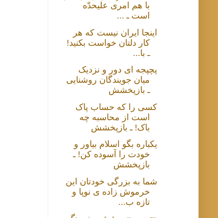
با هم امری علیحدّه
است ـ ...
اینجا ایران نیست که هر
کار دلتان خواست بکنید!
ـ با...
پچپجه ای دور و نزدیک
میان جویندگان روشنایی
ـ بازپخشش
کسی را که حساب پاک
است از محاسبه چه
باک! ـ بازپخشش
یکباره بگو اسلام بیاور و
خودت را آسوده کن! ـ
بازپخشش
شما به بزرگی خودتان این
خرموش زاده ی نوپا و
تازه ب...