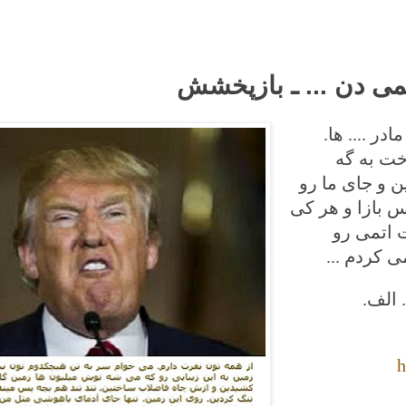
می دن ... ـ بازپخشش
ر .... ها.
خت به گه
ن و جای ما رو
س بازا و هر کی
 اتمی رو
 کردم ...
الف.
h