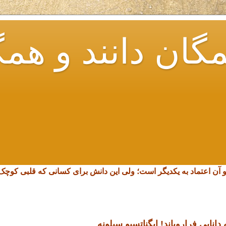
گان دانند و همگ
و آن اعتماد به یکدیگر است؛ ولی این دانش برای کسانی که قلبی کو
انایی فرارویاند!
ایگناتسیو سیلونه