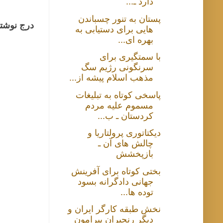
دارد ـ...
پستان به تنور چسباندن
درج نوشتا
هایی برای دستیابی به
بهره ای...
با سمتگیری برای
سرنگونی رژیم سگ
مذهب اسلام پیشه از...
پاسخی کوتاه به تبلیغات
مسموم علیه مردم
کردستان ـ ب...
دیکتاتوری پرولتاریا و
چالش های آن ـ
بازپخشش
بختی کوتاه برای آفرینش
جهانی دادگرانه بسود
توده ها...
نخش طبقه کارگر ایران و
دیگر رنجبران پیرامون