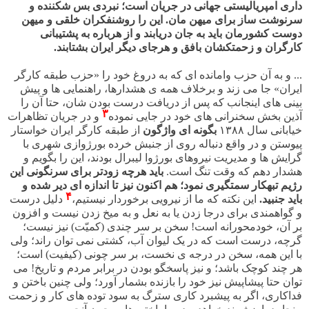
داری امپریالیستی جهانی در جریان است؛ نبردی بس شکننده و
سرنوشت ساز برای میهن مان. این را روشنفکران خلقی و میهن
دوست کشورمان باید به جان دریابند و از هرباره به پشتیبانی
کارگران و زحمتکشان بافق و هرجای دیگر ایران بشتابند.
... و به آن حزب وامانده ای که به دروغ خود را «حزب طبقه کارگر
ایران» جا می زند و برخلاف همه ی هشدارها، راهنمایی ها و پیش
بینی های اینجانب که پس از دریافت درست بودن شان، حتا آن را
۳
آذین بخش سخنرانی های خود در جایی نموده
و در جریان تظاهرات
خیابانی سال ۱۳۸۸
بگونه ای واژگون
از طبقه کارگر ایران خواستار
پیوستن و در واقع دنباله روی از جنبش خرده بورژوازی شهری با
گرایش ها و مدیریت نیروهای بورژوا لیبرال بودند، این را بگویم و
هشدار دهم که وقت تنگ است.
باید هرچه زودتر برای سرنگونی این
رژیم تبهکار سمتگیری نمود؛ هم اکنون نیز تا اندازه ای دیر شده و
۴
باید جنبید.
این نکته که ما از نیرویی برخوردار نیستیم،
دلیل درست
و گواهمندی برای درجا زدن یا به نعل و به میخ زدن نیست و افزون
بر آن، خودمحورانه است! سخن بر سر چندی (کمیّت) نیز نیست؛
گرچه، درست است که در یک لیوان آب، کشتی نمی توان راند؛ ولی
با این همه، سخن در درجه ی نخست، بر سر چونی (کیفیت) است؛
هر چند کوچک باشد؛ و نیز پاسخگو بودن در برابر مردم و تاریخ! می
توان حتا پیشاپیش نیز خود را بازنده بشمار آورد؛ ولی چنین باختن و
فداکاری، اگر به پیشبرد کاری سترگ به سود توده های کار و زحمت