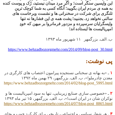
این واپسین سنگر است؛ و اگر مرد میدان نیستید، رُک و پوست کنده
به همه ی مردم ایران بگویید؛ آنگاه کسی به شما کوچک ترین
تلنگری برای شرکت در سخنرانی ها و نشست وبرخاست های
سالنی نخواهد زد. بجنبید!
پشت همه ی این فشارها نه تنها
واپسگرایان سرسپرده و مزدور فرمانروا بر میهن که خودِ
امپریالیست ها ایستاده اند!
ب. الف. بزرگمهر
۱۱ شهریور ماه ۱۳۹۳
https://www.behzadbozorgmehr.com/2014/09/blog-post_30.html
پی نوشت:
۱
ـ «به بهانه ی سخنانی نسنجیده پیرامون اعتصاب های کارگری در
معدن چادرملو!»، ب. الف. بزرگمهر، ۲۹ بهمن ماه ۱۳۹۲
https://www.behzadbozorgmehr.com/2014/02/blog-post_5995.html
۲
ـ «خصوصی سازی صنایع زیربنایی، تنها به سود امپریالیست ها و
نوکران شان در ایران است!»، ب. الف. بزرگمهر، ۱۵ تیر ماه ۱۳۹۳
https://www.behzadbozorgmehr.com/2014/07/blog-post_8865.html
۳
ـ هر شعار سیاسی و اجتماعی، تاریخی برای کارکرد خوب و بجای