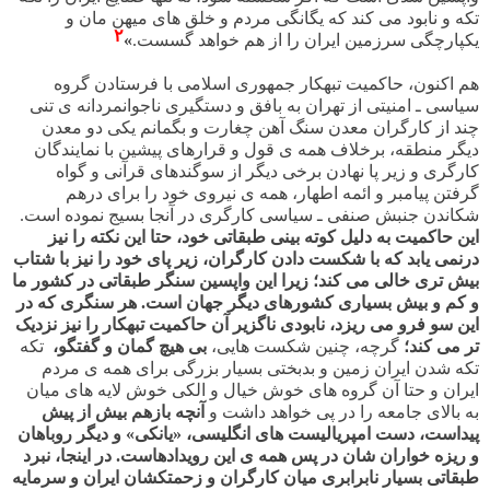
تکه و نابود می کند که یگانگی مردم و خلق های میهن مان و
۲
یکپارچگی سرزمین ایران را از هم خواهد گسست.
»
هم اکنون، حاکمیت تبهکار جمهوری اسلامی با فرستادن گروه
سیاسی ـ امنیتی از تهران به بافق و دستگیری ناجوانمردانه ی تنی
چند از کارگران معدن سنگ آهن چغارت و بگمانم یکی دو معدن
دیگر منطقه، برخلاف همه ی قول و قرارهای پیشین با نمایندگان
کارگری و زیر پا نهادن برخی دیگر از سوگندهای قرآنی و گواه
گرفتن پیامبر و ائمه اطهار، همه ی نیروی خود را برای درهم
شکاندن جنبش صنفی ـ سیاسی کارگری در آنجا بسیج نموده است.
این حاکمیت به دلیل کوته بینی طبقاتی خود، حتا این نکته را نیز
درنمی یابد که با شکست دادن کارگران، زیر پای خود را نیز با شتاب
بیش تری خالی می کند؛ زیرا این واپسین سنگر طبقاتی در کشور ما
و کم و بیش بسیاری کشورهای دیگر جهان است. هر سنگری که در
این سو فرو می ریزد، نابودی ناگزیر آن حاکمیت تبهکار را نیز نزدیک
تر می کند؛
گرچه، چنین شکست هایی،
بی هیچ گمان و گفتگو،
تکه
تکه شدن ایران زمین و بدبختی بسیار بزرگی برای همه ی مردم
ایران و حتا آن گروه های خوش خیال و الکی خوش لایه های میان
به بالای جامعه را در پی خواهد داشت و
آنچه بازهم بیش از پیش
پیداست، دست امپریالیست های انگلیسی، «یانکی» و دیگر روباهان
و ریزه خواران شان در پس همه ی این رویدادهاست. در اینجا، نبرد
طبقاتی بسیار نابرابری میان کارگران و زحمتکشان ایران و سرمایه