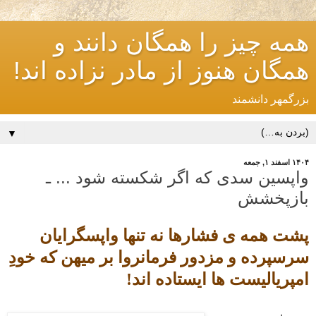
همه چیز را همگان دانند و
همگان هنوز از مادر نزاده اند!
بزرگمهر دانشمند
▼
۱۴۰۴ اسفند ۱, جمعه
واپسین سدی که اگر شکسته شود ... ـ
بازپخشش
پشت همه ی فشارها نه تنها واپسگرایان
سرسپرده و مزدور فرمانروا بر میهن که خودِ
امپریالیست ها ایستاده اند!