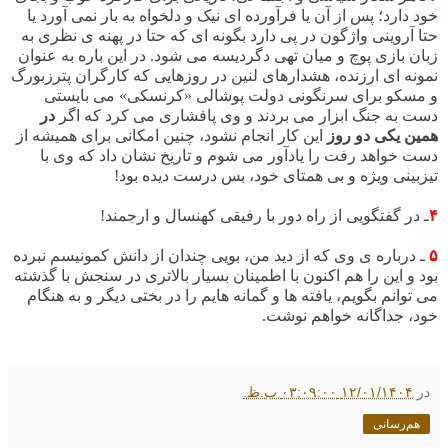
خود دارد؛ پس از آن یا فرآورده ای نیک و دلخواه به بار نمی آورد یا
حتا آروینی واژگون در پی دارد بگونه ای که حتا در پهنه ی نظری به
زبان بازی پوچ و میان تهی دگردیسه می شود. در این باره به عنوان
نمونه ای ارزنده، هشدارهای لنین در روزهایی که کارگران پترزبورگ
و مسکو برای سرنگونی دولت پوشالی «کرنسکی» می بایستی
دست به جنگ ابزار می بردند و وی پافشاری می کرد که اگر
در
همین یکی دو روز
این کار انجام نشود، چنین امکانی برای همیشه از
دست خواهد رفت را یادآور می شوم و تاریخ نشان داد که وی با
تیزبینی ویژه و بی همتای خود، بس درست دیده بود!
۴
ـ در گفتگویی از راه دور با رفیقی کهنسال و ارجمند!
۵
ـ درباره ی وی که از دید من، بویی چندان از دانش کمونیسم نبرده
بود و این را هم اکنون با اطمینان بسیار بالاتری در سنجش با گذشته
می توانم بگویم، یافته ها و گمانه هایم را در بختی دیگر و به هنگام
خود، جداگانه خواهم نوشت.
در
۱۲/۰۱/۱۴۰۴ ۰۳:۰۹:۰۰ ب.ظ.
هم‌رسانی