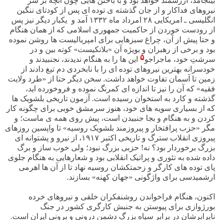
بینجامد، ارزشمند خواهد بود و با باختن هایی چون آنچه بر سر
نیروهای فداکار و از جان گذشته ی توده ای پس از کودتای ننگین
انگلیسی ـ امریکایی ۲۸ امرداد ماه ۱۳۳۲ آمد و
یکبار دیگر نیز پس
از رودست خوردن از حاکمیت جمهوری اسلامی که از همان هنگام
و حتا پیش از آن، چراغ سبزهایی برای امپریالیست ها روشن نموده
بود و برخی از رهبران و بویژه آن «بلانکیست» کوته بین و در
۵
سرشتِ خود، ماجراجو
این ها را به هنگام ندیدند، نجنبیدند و
خودسرانه بهترین نیروهای توده ای را با نابخردی دم تیغ دادند از
زمین تا آسمان تفاوت خواهد داشت. سخن دیگر حتا از «طرد ولایت
فقیه» که آن را نیز تا اندازه ای کمرنگ نموده و فروخورده اید،
گذشته و کارد به استخوان رسیده است. آزمون تاریخی بلشویک ها
که از بسیاری سویه های خود، هنوز سرمشق خوبی برای چگونه کار
کردن و به هنگام و بجا جنبیدن است، پیش روی همه ی ماست؛ و
مگر «حزب پرافتخار و پیروزمند بلشویک روسیه» تا واپسین روزهای
پیروزی انقلاب سترگ و تاریخی اکتبر ۱۹۱۷، از نیرو و پشتوانه ای
بزرگ برخوردار بود؟ نه! حزبی بزرگ نبود؛ ولی خوب ساز و برگ
داده شده به تئوری و پراتیک انقلابی بود و شعارهایی به هنگام جلوی
پای توده های کارگر و زحمتکشان روسیه نهاد تا از آن ها اهرمی
ارشمیدسی برای واژگونی «جهان کهنه» بسازند.
اکنون، هنگام فراخواندن روشنفکران خلقی و نیروهای خرده
بورژوازی برای پیوستن به جنبش کارگری کشور در جنگ
نابرابرشان در برابر سپاه بزرگ دشمن درونی و برونی ایران است.