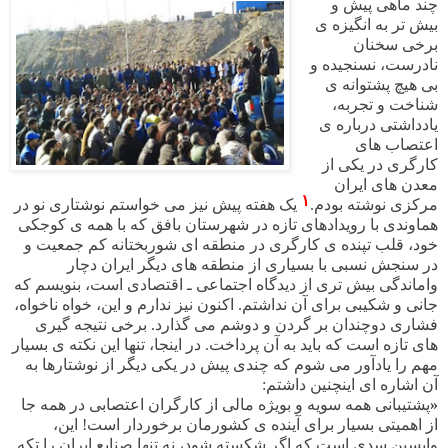
چند ماهی پیش و
بیش تر به انگیزه ی
برخی سخنان
نادرست، نسنجیده و
بی هیچ پشتوانه ی
شناخت و تجربه،
یادداشتی درباره ی
اعتصاب های
کارگری در یکی از
معدن های ایران
۱
مرکزی نوشته بودم.
یک هفته پیش نیز می خواستم نوشتاری نو در
هماوندی با رویدادهای تازه در شهرستان بافق که با همه ی کوجکی
خود، قلب تپنده ی کارگری در منطقه ای شوربختانه کم جمعیت و
در سنجش نسبی با بسیاری از منطقه های دیگر ایران دچار
واماندگی بیش تری از دیدگاه اجتماعی ـ اقتصادی است، بنویسم که
جانی و شکیبی برای آن نداشتم. اکنون نیز ندارم و این، خواه ناخواه،
فشاری دوچندان بر گردن و دوشم می گذارد. برخی نتیجه گیری
های تازه است که باید به آن پرداخت. در اینجا، تنها این نکته ی بسیار
مهم را یادآور می شوم که چندی پیش در یکی دیگر از نوشتارها به
آن اشاره ای اینچنین داشتم:
«
پشتیبانی همه سویه و بویژه مالی از کارگران اعتصابی در همه جا
از اهمیتی بسیار برای آینده ی کشورمان برخوردار است! این،
واپسین سدی است که اگر شکسته شود، نه تنها صنایع ایران را تکه