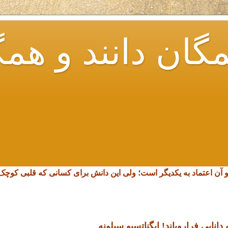
گان دانند و همگ
و آن اعتماد به یکدیگر است؛ ولی این دانش برای کسانی که قلبی کو
انایی فرارویاند!
ایگناتسیو سیلونه