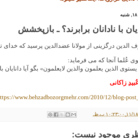
ایان با نادانان برابرند؟ ـ بازپخشش
الدین درگزینی از مولانا عضدالدین پرسید که خدای تع
ی عُلما آنجا که می فرماید
:
ستوی الذین یعلمون والذین لایعلمون» بگو آیا دانایان با 
ُبیدِ زاکانی
ttps://www.behzadbozorgmehr.com/2010/12/blog-post
۱۰:۲۳: ب.ظ.
ظری موجود نیست: