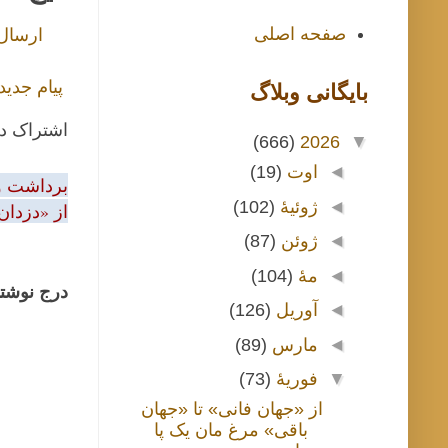
صفحه اصلی
ارسال
پیام جدید
بايگانی وبلاگ
اشتراک د
(666)
2026
▼
◄
اوت
(19)
برداشت و 
◄
ژوئیهٔ
(102)
از «دزدان
◄
ژوئن
(87)
◄
مهٔ
(104)
درج نوشتا
◄
آوریل
(126)
◄
مارس
(89)
▼
فوریهٔ
(73)
از «جهان فانی» تا «جهان
باقی» مرغ مان یک پا