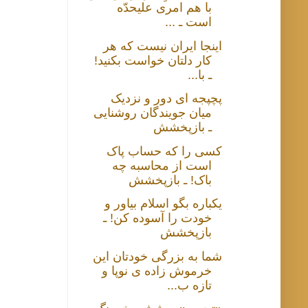
با هم امری علیحدّه
است ـ ...
اینجا ایران نیست که هر
کار دلتان خواست بکنید!
ـ با...
پچپجه ای دور و نزدیک
میان جویندگان روشنایی
ـ بازپخشش
کسی را که حساب پاک
است از محاسبه چه
باک! ـ بازپخشش
یکباره بگو اسلام بیاور و
خودت را آسوده کن! ـ
بازپخشش
شما به بزرگی خودتان این
خرموش زاده ی نوپا و
تازه ب...