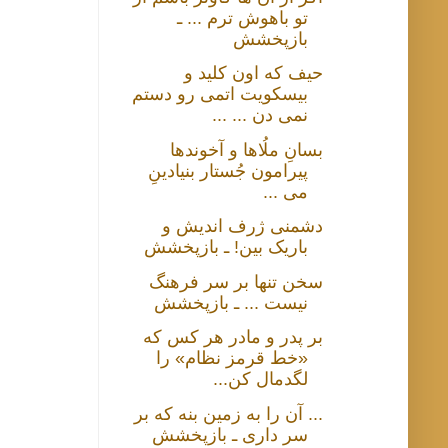
تو باهوش ترم ... ـ
بازپخشش
حیف که اون کلید و
بیسکویت اتمی رو دستم
نمی دن ... ...
بسانِ ملُاها و آخوندها
پیرامون جُستار بنیادینِ
می ...
دشمنی ژرف اندیش و
باریک بین! ـ بازپخشش
سخن تنها بر سر فرهنگ
نیست ... ـ بازپخشش
بر پدر و مادر هر کس که
«خط قرمز نظام» را
لگدمال کن...
... آن را به زمین بنه که بر
سر داری ـ بازپخشش