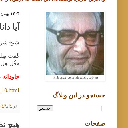
۱۴۰۴ بهمن ۱۸, شنبه
آیا دان
شیخ شرف 
گفت پهلو
«قُل هل ی
جاودانه ع
_10.html
جستجو در اين وبلاگ
در
۱۱/۱۸/۱۴۰۴ ۰۰
صفحات
هیچ ن