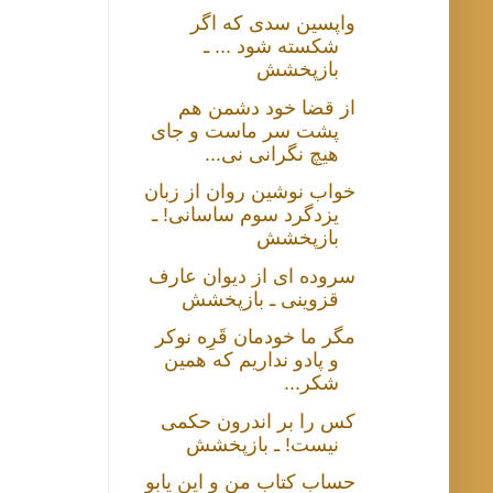
واپسین سدی که اگر
شکسته شود ... ـ
بازپخشش
از قضا خود دشمن هم
پشت سر ماست و جای
هیچ نگرانی نی...
خواب نوشین روان از زبان
یزدگرد سوم ساسانی! ـ
بازپخشش
سروده ای از دیوان عارف
قزوینی ـ بازپخشش
مگر ما خودمان قَرِه نوکر
و پادو نداریم که همین
شکر...
کس را بر اندرون حکمی
نیست! ـ بازپخشش
حساب کتابِ من و این یابو