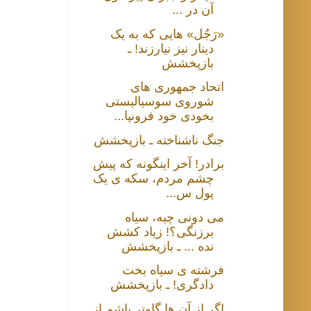
آن در ...
«رَجُل» هایی که به یک
دینار نیز نیارزند! ـ
بازپخشش
اتحاد جمهوری های
شوروی سوسیالیستی
بخودی خود فرونپا...
جنگ ناشناخته ـ بازپخشش
برادر! آخر اینگونه که پیش
چشم مردم، سکه ی یک
پول س...
می دونی چیه، سیاه
برزنگی؟! زیاد کشش
نده ... ـ بازپخشش
فرشته ی سیاه بخت
دادگری! ـ بازپخشش
اگر از آن ها گاوتر باشم از