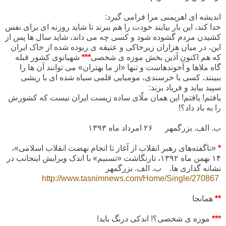
اندیشه ای اهریمنی مرا فرامی گیرد:
خدا کند، این بار بیایند خودت را هم ببرند تا شاید روزنه ای برای نفس
کشیدن مردم گشوده شود و کسی چه می داند، شاید سال ها پس از
این، در میان هزاران زیرخاکی و عتیقه ی ربوده شده از خاک ایران
که هم اکنون آذین بخش موزه ی شخصی
***
شهبانوی کشور قبله
گاه ملاها و آخوندهاست و تنها «از ما بهتران» می توانند آن ها را
ببینند، کسی با خرسندی، مومیایی قلمی سیاه شده ای با ریشی
سپید بیابد و فریاد بزند:
یافتم! یافتم! این همان ملّای ساده زیست ایران نیست که کشورش
را به باد داد؟!
ب. الف. بزرگمهر
۲۶ امرداد ماه
۱۳۹۳
*
«ناگفته‌های رهبر انقلاب از آغاز تا انجام نهضت انقلاب اسلامی»،
۱۴ بهمن ماه ۱۳۹۲، تارنگاشت «تسنیم» با اندک ویرایش اینجانب در
نشانه گذاری ها.
ب. الف. بزرگمهر
http://www.tasnimnews.com/Home/Single/270867
**
همانجا
***
موزه ی شخصی؟! اندکی درنگ باید!