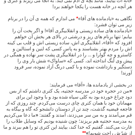
خانه ات بیایند، مانند بچه ی آدم نمی آیند؛ به آنجا می ریزند و کتری و
هر آنچه در خانه هست را یکجا خواهند برد!
نگاهی به «یادمانده های آقا»
*
می اندازم که همه ی آن را در برنام
زیر می توان فشرد:
«یادمانده های ساده زیستی و انقلابیگری آقا»! و اگر بخت آن را
بیابم؛ تنها برنام های ریز و درشتی در بالای هر بخش آن خواهم
افزود که «آقا»، انقلابیگری اش، ساده زیستی اش و قلب بی کینه
اش را مردم بهتر بشناسند و به پاس کسی که لنین و استالین و
کاسترو و چه گوارا و ... را در انقلابیگری پشت سر نهاده و همگی در
پیش وی لُنگ انداخته اند، کسی که «ساواک» شش بار وی را
دستگیر و بازداشت نموده و با کمی درنگ آزاد نموده، سر فرود
آورند!
در بخشی از یادمانده ها، «آقا» می فرمایند:
«
من در حجره خود در مدرسه حجتیه، یک کتری داشتم که از بس
دود چراغ خورده بود به کلی سیاه شده بود و با وجود این برای
مهمانان خود با همان کتری چای درست می‌کردم. چند روزی که از
فاجعه فیضیه گذشت، چند تن از دوستان دانشجو که گاه و بیگاه به
قم می‌آمدند و به من سر می‌زدند، آمدند و گفتند:
«
ما دعا می‌کردیم
به مدرسه حجتیه هم بریزند؛ چون شنیده بودیم که وسایل طلاب را
غارت می‌کنند. گفتیم که خدا کند، بیایند این کتری تو را هم ببرند و ما
از شرّش راحت شویم!
»
**