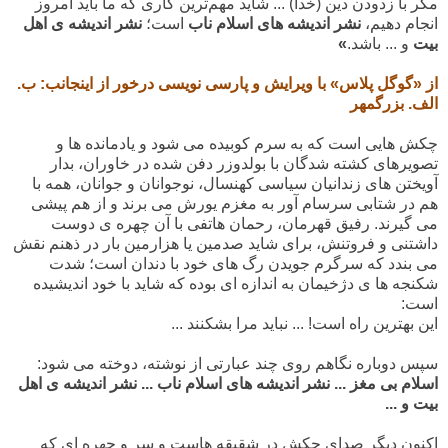
مگر با زدودن دین (خدا) ... شاید مهم‌ترین کاری که ما باید امروز
انجام دهیم،
نشر اندیشه های اسلام ناب
است؛
نشر اندیشه ی اهل
بیت
و ... باشد
.
»
از «گوگل پلاس» با ویرایش و پارسی نویسی درخور از اینجانب: ب.
الف. بزرگمهر
چکش هایی است که به سرم کوبیده می شود و یادمانده ها و
تصویرهای کشته شدگان با بولدوزر دفن شده در خاوران، بدار
آویختن های زندانیان سیاسی کهنسال، نوجوانان و جوانان، همه با
هم در شتابی سرسام آور به مغزم یورش می برند و از هم پیشی
می گیرند. رفیق قهرمان، رحمان هاتفی با آن چهره ی دوست
داشتنی و فروتنش، برای شاید صدمین یا هزارمین بار در ذهنم نقش
می بندد که سرگرم جویدن رگ های خود با دندان است؛ شدت
شکنجه ها ی دژخیمان به اندازه ای بوده که شاید با خود اندیشیده
است:
این بهترین راه است! ... نباید مرا بشکنند ...
سپس دوباره نگاهم روی چند عبارتی از نوشته، دوخته می شود:
اسلام بی مغز ... نشر اندیشه های اسلام ناب ... نشر اندیشه ی اهل
بیت و ...
اکنون دیگر صدای چکش در شقیقه هاست و سر و چهره ای که