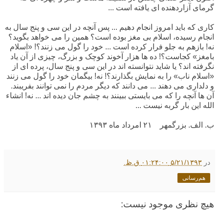
گرمای آزاردهنده ای یافته است ...
کاری که باید امروز انجام دهیم ... پس آنچه در این سی و پنج سال به
انجام رسیده، اسلام بی مغز بوده است؟ همین را می خواهد بگوید؟
نه! بازهم به جلو فرار کرده است ... خود را گول می زنند؟! «اسلام
بامغز» کجاست؟! ده ها هزار آخوند کوچک و بزرگ، چیزی از آن یاد
نگرفته اند؟ یا شاید نتوانسته اند در این سی و پنج سال، پرده ای از
«اسلام ناب» را به نمایش بگذارند؟! نه! بیگمان خود را گول می زنند
و دلداری می دهند ... می دانند که دیگر مردم را نمی توانند بفریبند.
آن ها آنچه را که می بایستی ببینند به چشم جان دیده اند ... نه! انشاء
الله این بار گربه نیست ...
ب. الف. بزرگمهر
۲۱ امرداد ماه
۱۳۹۳
در
۵/۲۱/۱۳۹۳ ۰۱:۲۴:۰۰ ق.ظ.
هم‌رسانی
هیچ نظری موجود نیست: