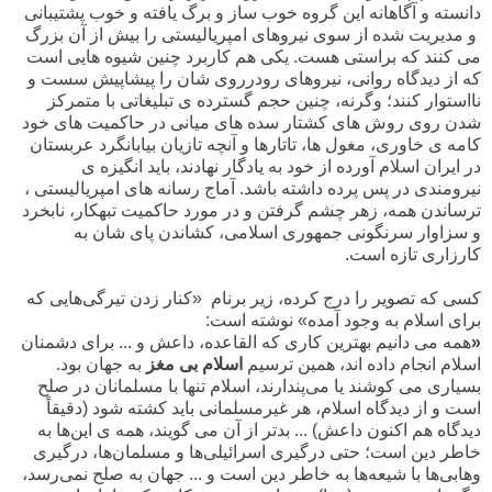
دانسته و آگاهانه این گروه خوب ساز و برگ یافته و خوب پشتیبانی
و مدیریت شده از سوی نیروهای امپریالیستی را بیش از آن بزرگ
می کنند که براستی هست. یکی هم کاربرد چنین شیوه هایی است
که از دیدگاه روانی، نیروهای رودرروی شان را پیشاپیش سست و
نااستوار کنند؛ وگرنه، چنین حجم گسترده ی تبلیغاتی با متمرکز
شدن روی روش های کشتار سده های میانی در حاکمیت های خود
کامه ی خاوری، مغول ها، تاتارها و آنچه تازیان بیابانگرد عربستان
در ایران اسلام آورده از خود به یادگار نهادند، باید انگیزه ی
نیرومندی در پس پرده داشته باشد. آماج رسانه های امپریالیستی ،
ترساندن همه، زهر چشم گرفتن و در مورد حاکمیت تبهکار، نابخرد
و سزاوار سرنگونی جمهوری اسلامی، کشاندن پای شان به
کارزاری تازه است.
کسی که تصویر را درج کرده، زیر برنام
«کنار زدن تیرگی‌هایی که
برای اسلام به وجود آمده» نوشته است:
«
همه می دانیم بهترین کاری که القاعده، داعش و ... برای دشمنان
اسلام انجام داده اند، همین ترسیم
اسلام بی مغز
به جهان بود
.
بسیاری می کوشند یا می‌پندارند، اسلام تنها با مسلمانان در صلح
است و از دیدگاه اسلام، هر غیرمسلمانی باید کشته شود (دقیقاً
دیدگاه هم اکنون داعش) ... بدتر از آن می گویند، همه ی این‌ها به
خاطر دین است؛ حتی درگیری اسرائیلی‌ها و مسلمان‌ها، درگیری
وهابی‌ها با شیعه‌ها به خاطر دین است و ... جهان به صلح نمی‌رسد،