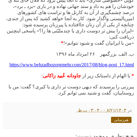
گویی «خصوصی سازی» باید تا آنجا پیش برود که فلان جای ننه ی
خودشان را هم به داد و ستد جهانی نهاده و در بازی «برد ـ برد»،
درصد چشمگیری از آن به کارتل ها و تراست های کشورهای
امپریالیستی واگذار شود. کار به آنجا خواهد کشید که پس از جندی،
چنانچه از یکی از آن زنان جاافتاده یا پیرزنان پرسیده شود:
«ایران را بیش تر دوست داری یا چندملیّتی ها را؟» پاسخی اینچنین
دریافت کنی:
«من با ایرانیان گفت و شنود نتوانم»!
*
ب. الف. بزرگمهر ۲۶ امرداد ماه ۱۳۹۶
https://www.behzadbozorgmehr.com/2017/08/blog-post_17.html
*
با الهام از داستانک زیر از
جاودانه عُبید زاکانی
:
پیرزنی را پرسیدند كه دیهی دوست تر داری یا كیری؟ گفت: من با
روستاییان، گفت و شنید نمی توانم كرد
.
در
۸/۲۱/۱۴۰۳ ۰۳:۰۴:۰۰ ب.ظ.
هم‌رسانی
هیچ نظری موجود نیست: