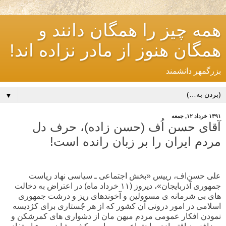
همه چیز را همگان دانند و
همگان هنوز از مادر نزاده اند!
بزرگمهر دانشمند
▼
۱۳۹۱ خرداد ۱۲, جمعه
آقای حسن اُف (حسن زاده)، حرف دل
مردم ایران را بر زبان رانده است!
علی حسن‌اف، رییس «بخش اجتماعی ـ سیاسی نهاد ریاست
جمهوری آذربایجان»، دیروز (۱۱ خرداد ماه) در اعتراض به دخالت
های بی شرمانه ی مسوولین و آخوندهای ریز و درشت جمهوری
اسلامی در امور درونی آن کشور که از هر جُستاری برای کژدیسه
نمودن افکار عمومی مردم میهن مان از دشواری های کمرشکن و