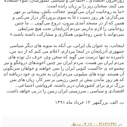
روزافزون اقتصادی ـ اجتماعی و سیاسی کشورشان، سوء استفاده
می کنند، سخنان زیر را بر زبان رانده است:
«ما به روحانیت ایران می‌گوییم: خجالت بکش، پیشانی بر مهر
می‌گذاری؛ هر روز دست دعا به سوی پروردگار دراز می‌کنی و
همین که از در مسجد آمدی بیرون، دروغ می‌گویی ... ما چنین
روحانیتی را لازم نداریم. مردم آذربایجان تحت هیچ شرایطی
نمی‌توانند با چنین روحانیونی همکاری و مشارکت داشته باشند.»
اینجانب، به عنوان یک ایرانی، بی آنکه به سویه های دیگر سیاسی
جمهوری آذربایجان در اینجا بپردازم، اعلام می کنم که از دید من،
نامبرده نه تنها درست می گوید که سخن وی، حرف دل توده های
مردم ایران نیز هست. مردم ایران نیز چنین آخوندهای دروغگو و نیز
مجموعه ی حاکمیت کنونی ایران را نمی خواهند و خواهان سرنگونی
آن هستند. توده های میلیونی مردم ایران به تجربه ی خود دریافته اند
که هر روز ماندن بیش تر چنین رژیمی بر سر کار، زیان های بس
بزرگ تری برای کشورشان دربر داشته، فروپاشی اجتماعی ـ
اقتصادی و سیاسی ـ سرزمینی ایران زمین را در پی خواهد داشت.
ب. الف. بزرگمهر ١٢ خرداد ماه ١٣٩١
در
۳/۱۲/۱۳۹۱ ۰۴:۱۶:۰۰ ب.ظ.