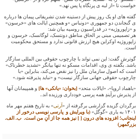
خواست تا «از لبه ی پرتگاه پا پس نهد.»
گفته های او یک روز پیش از دستینه شدن تشریفاتی پیمان ها درباره
ی گنجاندن دو جمهوری «دونباس »و همچنین ایالت های «خرسون»
و «زاپوروژیه» در فدراسیون روسیه بیان شد:
هر تصمیمی مبنی بر الحاق مناطق دونتسک، لوگانسک، خرسون و
زاپوروژیه اوکراین هیچ ارزش قانونی ندارد و مستحق محکومیت
است.
گوترش گفت: این نمی تواند با چارچوب حقوقی بین المللی سازگار
باشد
.
بگفته ی وی، اقدامات مسکو نه تنها بیانگر «تشدید خطرناک»
است که اصول سازمان ملل را نیز نقض می‌کند، بنابراین «با
چارچوب حقوقی جهانی سازگار نیست» و «نباید پذیرفته شود.»
«باهماد اروپا»، «ایالات متحد»
[بخوان: «یانکی» ها]
و همپیمانان آنها
از پذیرش برآیندِ همه پرسی خودداری ورزیده اند.
.
برگردان گزیده گزارشی برگرفته از «
آرتی
» به تاریخ
هفتم مهر ماه
۱۴۰۱ به یاری «گوگل»
(با ویرایش و پارسی نویسی درخور از
اینجانب؛
افزوده های درون [ ] نیز همه جا از آنِ من است. ب. الف.
بزرگمهر
)