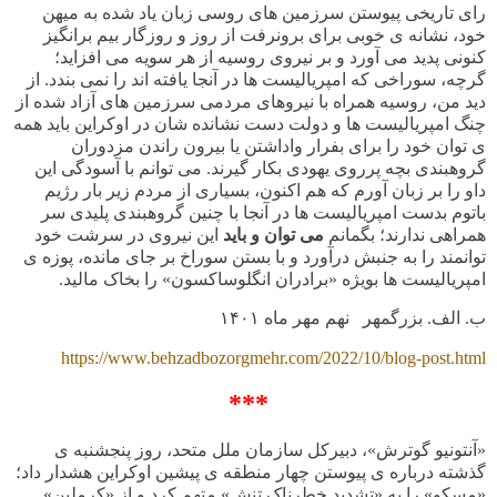
رای تاریخی پیوستن سرزمین های روسی زبان یاد شده به میهن
خود، نشانه ی خوبی برای برونرفت از روز و روزگار بیم برانگیز
کنونی پدید می آورد و بر نیروی روسیه از هر سویه می افزاید؛
گرچه، سوراخی که امپریالیست ها در آنجا یافته اند را نمی بندد. از
دید من، روسیه همراه با نیروهای مردمی سرزمین های آزاد شده از
چنگ امپریالیست ها و دولت دست نشانده شان در اوکراین باید همه
ی توان خود را برای بفرار واداشتن یا بیرون راندن مزدوران
گروهبندی بچه پرروی یهودی بکار گیرند. می توانم با آسودگی این
داو را بر زبان آورم که هم اکنون، بسیاری از مردم زیر بار رژیم
باتوم بدست امپریالیست ها در آنجا با چنین گروهبندی پلیدی سر
همراهی ندارند؛ بگمانم
می توان و باید
این نیروی در سرشت خود
توانمند را به جنبش درآورد و با بستن سوراخ بر جای مانده، پوزه ی
امپریالیست ها بویژه «برادران انگلوساکسون» را بخاک مالید.
ب. الف. بزرگمهر نهم مهر ماه
۱۴۰۱
https://www.behzadbozorgmehr.com/2022/10/blog-post.html
***
«آنتونیو گوترش»، دبیرکل سازمان ملل متحد، روز پنجشنبه ی
گذشته درباره ی پیوستن چهار منطقه ی پیشین اوکراین هشدار داد؛
«مسکو» را به «تشدید خطرناک تنش» متهم کرد و از «کرملین»