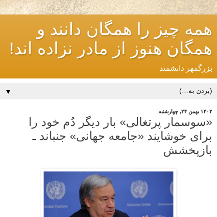
همه چیز را همگان دانند و
همگان هنوز از مادر نزاده اند!
بزرگمهر دانشمند
▼
۱۴۰۳ بهمن ۲۴, چهارشنبه
«سوسمار پرتغالی» بار دیگر دُم خود را
برای خوشایند «جامعه جهانی» جنباند ـ
بازپخشش