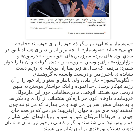
«سوسمار پرتغالی» بار دیگر دُم خود را برای خوشایند «جامعه
جهانی» جنباند. «سوسمار» با آنچه بر زبان راند، رای هشتاد تا نود در
سَدیِ توده های مردم سرزمین های «دونباس»، «خِرسون» و
«زاپاروژیه» برای پیوستن به روسیه را نادیده گرفت و آن ها را خوار
شمرد؛ مردمی که سال ها زیر بمباران توپخانه ای رژیم دست
نشانده ی باخترزمین و دربست وابسته به گروهبندی
«انگلوساکسون» جان داده، ولی پایدار و استوار راه خود را از آن
رژیم تبهکار پوشالی جدا نموده و اینک خواستار پیوستن به میهن
تاریخی خود هستند. آنوخت، مادربخطاهایی چون این مارمولک
فرومایه
با داوهای کونِ خر پاره کنِ پشتیبانی از آزادی و دمکراسی
پا به میدان سخن سرایی می نهند و می پندارند که می توانند چون
گذشته توده های مردم جهان را بفریبند؛ مردمی که در همه جای
جهان از آفریقا تا آمریکای لاتین و آسیا و اروپا داوهای آبکی شان را
کم و بیش نیک می شناسند و اگر واکنشی درخور نیز به آن ها نشان
ندهند، دستکم پوزخندی بر لبان شان می نشیند.