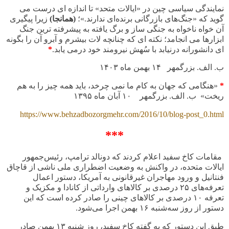
نمایندگی سیاسی چین در «ایالات متحد» تا اندازه ای درست می
گوید که «جنگ‌های بازرگانی برنده‌ای ندارند.»؛
(همانجا)
زیرا پیگیری
آن خواه ناخواه به جنگی ساز و برگ یافته به پیشرفته ترین جنگ
ابزارها می انجامد؛ نکته ای که چنانچه لات بیشرم و آبرو آن را بگونه
ای دانشورانه درنیابد با سُهش نیرومند خود درمی یابد.
*
ب. الف. بزرگمهر ۱۴ بهمن ماه
۱۴۰۳
*
«هنگامی که جهان به کام ما نمی چرخد، باید همه چیز را به هم
ریخت»
ب. الف. بزرگمهر ۱۰ آبان ماه ۱۳۹۵
https://www.behzadbozorgmehr.com/2016/10/blog-post_0.html
***
مقامات کاخ سفید اعلام کردند که دونالد ترامپ، رئیس‌جمهور
ایالات متحده، در واکنش به وضعیت اضطراری ملی ناشی از قاچاق
فنتانیل و ورود مهاجران غیرقانونی به آمریکا، دستور اعمال
تعرفه‌های
۲۵
درصدی بر کالاهای وارداتی از کانادا و مکزیک و
تعرفه‌
۱۰
درصدی بر کالاهای چینی را صادر کرده است که این
دستور از روز سه‌شنبه
۱۶
بهمن اجرا می‌شود
.
طبق این دستور که به گفته کاخ سفید، روز شنبه
۱۳
بهمن صادر