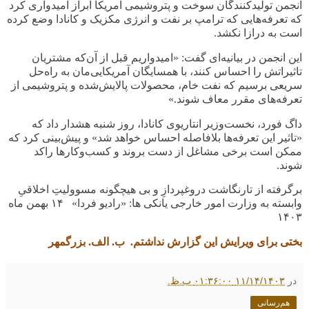
انجمن تولیدکنندگان سوخت و پتروشیمی آمریکا ابراز امیدواری کرد
که تعرفه‌هایی که ترامپ بر نفت و انرژی مکزیک و کانادا وضع کرده
است به درازا نکشد
.
این انجمن در بیانیه‌ای گفت: «امیدواریم قبل از آن‌که مشتریان
تاثیراتش را احساس کنند، با همسایگان آمریکایی‌مان به راه‌حل
سریعی برسیم که نفت خام، محصولات پالایش‌شده و پتروشیمی از
تعرفه‌های مقرر معاف شوند.»
داگ فورد، نخست‌وزیر انتاریوی کانادا، روز شنبه هشدار داد که
«تاثیر این تعرفه‌ها بلافاصله احساس خواهد شد» و پیش‌بینی کرد که
ممکن است برخی مشاغل از دست بروند و کسب‌وکارها راکد
شوند
.
برگرفته از تارنگاشت دروغپردازِ و بی هیچگونه مسوولیتِ اخلاقیِ
وابسته به وزارت امور خارجی یانکی ها: «رادیو فردا» ۱۴ بهمن ماه
۱۴۰۳
بختی برای ویرایش این گزارش نداشتم. ب. الف. بزرگمهر
در
۱۱/۱۴/۱۴۰۳ ۰۱:۳۶:۰۰ ب.ظ.
هم‌رسانی