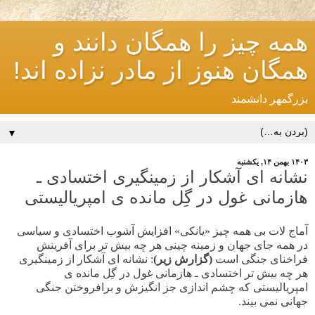
همه چیز را همگان دانند و
همگان هنوز از مادر نزاده اند!
بزرگمهر دانشمند
▼
۱۴۰۳ بهمن ۱۴, یکشنبه
نشانه ای آشکار از زمینگیری اختسادی ـ
هازمانی غول در گِل مانده ی امپریالیستی
آماج لات بی همه چیز «یانکی» افزایش آشوب اختسادی و سیاسی
در همه جای جهان و زمینه چینی هر چه بیش تر برای آفرینش
فراخنای جنگی است
(گزارش زیر)
: نشانه ای آشکار از زمینگیری
هر چه بیش تر اختسادی ـ هازمانی غول در گِل مانده ی
امپریالیستی که چشم اندازی جز انگیزش و برافروختن جنگی
جهانی نمی بیند.