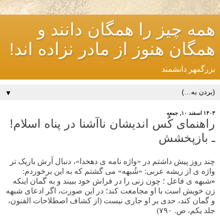
همه چیز را همگان دانند و
همگان هنوز از مادر نزاده اند!
بزرگمهر دانشمند
▼
۱۴۰۳ اسفند ۱۰, جمعه
راهنمای کُس اندیشان ناآشنا در پناه اسلام!
ـ بازپخشش
چند روز پیش داشتم در
«واژه نامه ی دهخدا»،
دنبال آرش باریک تر
واژه ی از ریشه عربی: «شُبهه» می گشتم
که به این برخوردم:
«
شبهه ی فاعل
؛ چون زنی را در فراش خود ببیند و به گمان اینکه
زن خویش است با او مجامعت کند؛ در این صورت، اگر ادعای شبهه
و گمان کند، حدی بر او جاری نیست (از کشاف اصطلاحات الفنون،
ج
لد یکم
، ص. ۷۹۰)