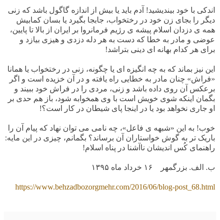
اندکی با خود بیندیشید! آدم باید یا بیش از اندازه گاگول باشد که زنی
دیگر را بجای زن خود در رختخواب، جابجا بگیرد یا بسان کمابیش
همه ی دزدان اسلام پیشه ی رژیم فرمانروا بر ایران از بالا تا پایین،
عوضی و مادر به خطا که دست به هر دله دزدی و هیزی بیازد و
برای هر کدام بهانه ای دینی بتراشد!
این نیز بماند که به چه انگیزه ای یا چگونه، زنی در رختخواب یا همانا
«فراش» چنان مادر به خطایی راه یافته و در آن خزیده است و اگر
برعکس آن روی داده باشد و زنی، مردی را در فراش خود ببیند و
بگمان اینکه شوی خویش است با وی همخوابه شود، باز هم حدی بر
او جاری نخواهد بود یا در اینجا پای شیطان در کار است؟!
خوب! به این «شبهه ی فاعل»، چه نامی می توان نهاد که پیام آن را
باریک تر به گوش خواستاران آن برساند؟ بگمانم، چیزی در این مایه:
راهنمای کُس اندیشان ناآشنا در پناه اسلام!
ب. الف. بزرگمهر
۱۶ خرداد ماه
۱۳۹۵
https://www.behzadbozorgmehr.com/2016/06/blog-post_68.html