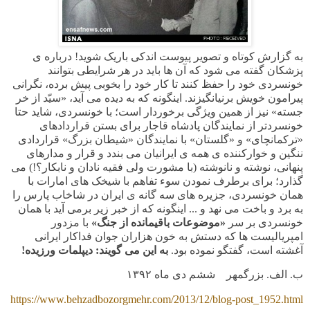
به گزارش کوتاه و تصویر پیوست اندکی باریک شوید! درباره ی
پزشکان گفته می شود که آن ها باید در هر شرایطی بتوانند
خونسردی خود را حفظ کنند تا کار خود را بخوبی پیش برده، نگرانی
پیرامون خویش برنیانگیزند. اینگونه که به دیده می آید، «سیّد از خر
جسته» نیز از همین ویژگی برخوردار است؛ با خونسردی، شاید حتا
خونسردتر از نمایندگان پادشاه قاجار برای بستن قراردادهای
«ترکمانچای» و «گلستان» با نمایندگان «شیطان بزرگ» قراردادی
ننگین و خوارکننده ی همه ی ایرانیان می بندد و قرار و مدارهای
پنهانی، نوشته و نانوشته (با مشورت ولی فقیه نادان و نابکار؟!) می
گذارد؛ برای برطرف نمودن سوء تفاهم با شیخک های امارات با
همان خونسردی، جزیره های سه گانه ی ایران در شاخاب پارس را
به برد و باخت می نهد و ... اینگونه که از خبر زیر برمی آید با همان
خونسردی بر سر
«موضوعات باقیمانده از جنگ»
با مزدور
امپریالیست ها که دستش به خون هزاران جوان فداکار ایرانی
آغشته است، گفتگو نموده بود.
به این می گویند: دیپلمات ورزیده!
ب. الف. بزرگمهر ششم دی ماه
۱۳۹۲
https://www.behzadbozorgmehr.com/2013/12/blog-post_1952.html