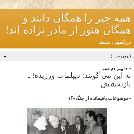
همه چیز را همگان دانند و
همگان هنوز از مادر نزاده اند!
بزرگمهر دانشمند
▼
۱۴۰۳ بهمن ۲۶, جمعه
به این می گویند: دیپلمات ورزیده! ـ
بازپخشش
«موضوعات باقیمانده از جنگ»؟!