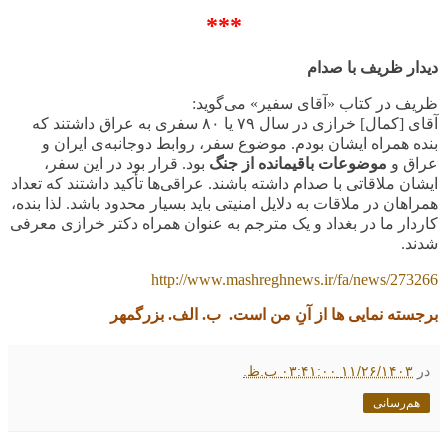
***
دیدار ظریف با صدام
ظریف در کتاب «آقای سفیر» می‌گوید:
آقای
[کمال] خرازی در سال
۷۹
یا
۸۰
سفری به عراق داشتند که
بنده همراه ایشان بودم. موضوع سفر، روابط دوجانبه‌ی ایران و
عراق و
موضوعات باقیمانده از جنگ
بود. قرار بود در این سفر،
ایشان ملاقاتی با صدام داشته باشند. عراقی‌ها تأکید داشتند که تعداد
همراهان در ملاقات به دلایل امنیتی باید بسیار محدود باشد. لذا بنده،
کاردار ما در بغداد و یک مترجم به عنوان همراه دکتر خرازی معرفی
شدند
.
http://www.mashreghnews.ir/fa/news/273266
برجسته نمایی ها از آنِ من است. ب. الف. بزرگمهر
در
۱۱/۲۶/۱۴۰۳ ۰۳:۴۱:۰۰ ب.ظ.
هم‌رسانی