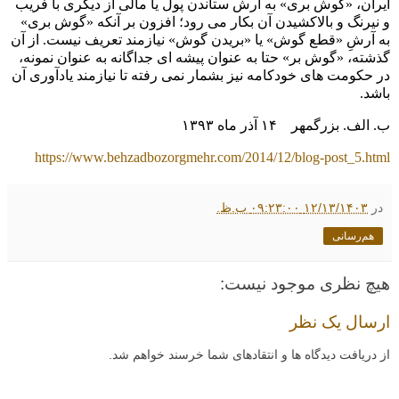
ایران، «گوش بری» به آرش ستاندن پول یا مالی از دیگری با فریب
و نیرنگ و بالاکشیدن آن بکار می رود؛ افزون بر آنکه «گوش بری»
به آرشِ «قطع گوش» یا «بریدن گوش» نیازمند تعریف نیست. از آن
گذشته، «گوش بر» حتا به عنوان پیشه ای جداگانه به عنوان نمونه،
در حکومت های خودکامه نیز بشمار نمی رفته تا نیازمند یادآوری آن
باشد.
ب. الف. بزرگمهر
۱۴
آذر ماه
۱۳۹۳
https://www.behzadbozorgmehr.com/2014/12/blog-post_5.html
در
۱۲/۱۳/۱۴۰۳ ۰۹:۲۳:۰۰ ب.ظ.
هم‌رسانی
هیچ نظری موجود نیست:
ارسال یک نظر
از دریافت دیدگاه ها و انتقادهای شما خرسند خواهم شد.