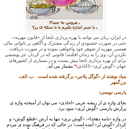
در ایران، زنان می توانند با بهره برداری نابجا از «قانون مهریه»،
حتی در صورت خشنودی از زندگی مشترک و آگاهی بر ناتوانی مالی
همسر، مهریه از شوهر خود واخواهی نموده و در صورت دریافت
نکردن آن، وی را به زندان افکنند! قانونی که در کردار، جز پوششی
برای آن بهره برداری نابجا بیش نیست و در بسیاری از کشورهای
جهان «گوش بُری» (اخّاذی)
*
بشمار می آید
.
بنیاد نوشته از «گوگل پلاس» برگرفته شده است. ب. الف.
بزرگمهر
پارسی نویسی:
بجای واژه ی از ریشه عربی «اخاذی» می توان از آمیخته واژه ی
پرآرش پارسی «گوش بُری» سود برد.
در واژه «نامه دهخدا»، «گوش بری» تنها به آرشِ «قطع گوش» و
کردار «گوش بُر» آمده است؛ در حالی که در فرهنگ توده ی مردم