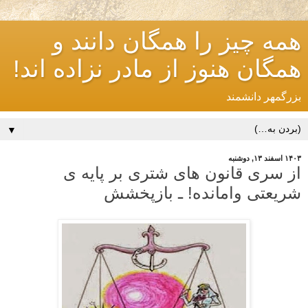
همه چیز را همگان دانند و
همگان هنوز از مادر نزاده اند!
بزرگمهر دانشمند
▼
۱۴۰۳ اسفند ۱۳, دوشنبه
از سری قانون های شتری بر پایه ی
شریعتی وامانده! ـ بازپخشش