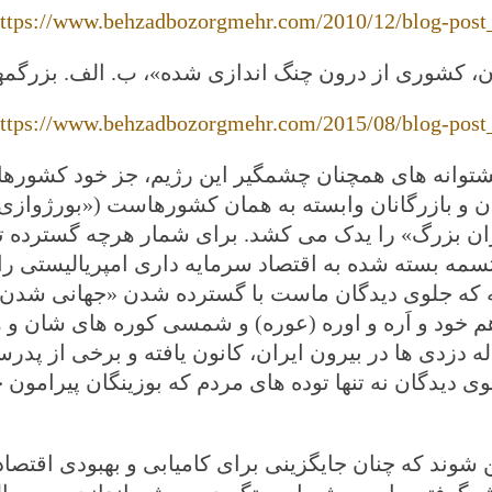
ttp
s
://www.behzadbozorgmehr.com/2010/12/blog-post
ن، کشوری از درون چنگ اندازی شده»،
ب. الف. بزرگمه
ttps://www.behzadbozorgmehr.com/2015/08/blog-post
پشتوانه های همچنان چشمگیر این رژیم
، جز خود کشورهای
 و بازرگانان وابسته به همان کشورهاست («بورژوازی کم
ان بزرگ» را یدک می کشد. برای شمار هرچه گسترده تری
سمه بسته شده به اقتصاد سرمایه داری امپریالیستی را 
 که جلوی دیدگان ماست با گسترده شدن «جهانی شدن» 
هم خود و اَره و اوره (عوره) و شمسی کوره های شان و 
له دزدی ها در بیرون ایران، کانون یافته و برخی از پد
ی دیدگان نه تنها توده های مردم که بوزینگان پیرامون
 شوند که چنان جایگزینی برای کامیابی و بهبودی اقتصادی 