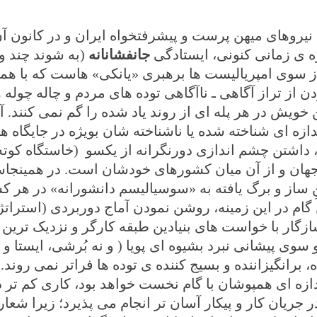
د نیروهای میهن پرست و پیشرفتخواه ایران و در کانون آ
زه ی زمانی کنونی، ایستادگی
جانفشانانه
(به شوند چند و 
 از سوی امپریالیست ها برهبری «یانکی» هاست که با هم
ردن از تراز آگاهی ـ ناآگاهی توده های مردم و چاله چوله
خویش در هر پله ای از روند یاد شده را گم نمی کنند. آ
دازه ای شناخته شده یا ناشناخته شان بویژه در جایگاه ه
ند، داشتن چشم اندازی دورنگرانه از یکسو (خاستگاه کوته
 جهان و از آن میان کشورهای خودشان است. در همینجا
ِ ساز و برگ یافته به «سوسیالیسم دانشورانه» در هر 
گام در این زمینه، روشن نمودن آماج دوربردی (استراتژ
زگار با خواست های بنیادین طبقه کارگر و نزدیک تری
 سوی پیشانی نبرد بشیوه ای پویا ( و نه بُرشی، ایستا 
 برانگیزاننده و بسیج کننده ی توده ها فراتر نمی روند. 
دازه ای همپوشان با گام نخست خواهد بود، کاری کم تر 
 جریان کار و پیکار آسان تر انجام می پذیرد؛ زیرا شعا