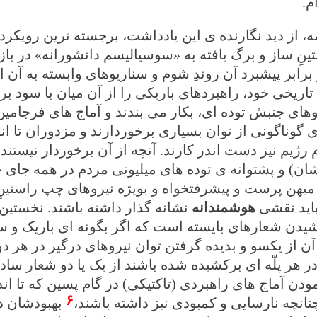
م.
مه، از دید نگارنده ی این یادداشت، برجسته ترین رویکر
نِ ساز و برگ یافته به «سوسیالیسم دانشورانه» در با
برابر پیشبرد آن روندِ شوم و سناریوهای وابسته به آن
 تاریخی خود، راهبردهای باریکی را از آن میان با سود ب
وهای جنبش توده ای، بکار می بندند و آماج های فرجامین 
ی گوناگونی از توان بسیاری برخوردارند و مزدوران تا ان
َم رژیم نیز دست اندر کارند. آنچه از آن برخوردار نیست
ان) و پشتوانه ی توده های میلیونی مردم در همه جای
میهن پرست و پیشرفتخواه و بویژه نیروهای چپ راستین
 باید نقشی
هوشمندانه
نشانه گذار داشته باشند. نخستین 
یدن شعارهای بایسته است که اگر بگونه ای باریک و سا
آن از یکسو و بدیده گرفتن توان نیروهای درگیر در هر دو
ر هر پلّه ای برکشیده شده باشند از یک یا دو شعار ساده،
دن آماج های راهبردی (تاکتیکی) در گام پسین که تا ان
۶
انچه نارسایی و کمبودی نیز داشته باشند،
بهبودشان در