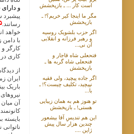
است کار ... ـ بازپخشش
و دارای 
پیشبرد س
مگر ما اینجا کیر خریم؟! ـ
بازپخشش
۵
رسانند.
خواهد ان
اگر حزب بلشویک روسیه
و رهبر فرزانه و انقلابی
با دامن 
آن نی...
کارگر و 
فتحعلی شاه قاجار و
کاری در 
فتحعلی شاه گربه ها ـ
بازپخشش
از دیدگا
اگر جاده پیچید، ولی فقیه
ایران زم
نپیچید، تکلیف چیست؟! ـ
باریک بی
با...
نیروهای 
تو هنوز هم به همان زیبایی
آن میان 
هستی! ـ بازپخشش
کانونمند
این هم تندیسِ آقا بیشعور
بایسته ب
چندین هزار سال پیش
ناتوانی 
ژاپن ....