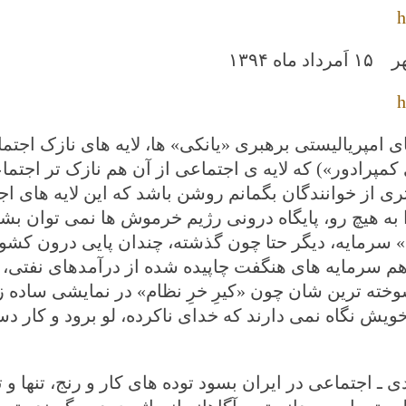
h
ر
۱۵ اَمرداد ماه ۱۳۹۴
h
 امپریالیستی برهبری «یانکی» ها، لایه های نازک اجتم
پرادور») که لایه ی اجتماعی از آن هم نازک تر اجتماع
 از خوانندگان بگمانم روشن باشد که این لایه های اجت
به هیچ رو، پایگاه درونی رژیم خرموش ها نمی توان بشم
سرمایه، دیگر حتا چون گذشته، چندان پایی درون کشور
هم سرمایه های هنگفت چاپیده شده از درآمدهای نفتی، 
رسوخته ترین شان چون
«کیرِ خرِ نظام» در نمایشی ساده ز
 خویش نگاه نمی دارند که خدای ناکرده، لو برود و کار 
ـ اجتماعی در ایران بسود توده های کار و رنج، تنها و تن