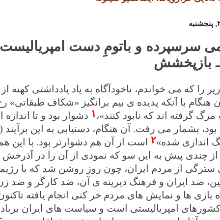
می سرسپرده و باتومِ دست امپریالیست 
ـ بازپخشش
 زیر را که می خواندم، ناخودآگاه به یاد یادداشتی کهنه
آن هنگام با آنکه پدیده ی بیم برانگیز «شکاف طبقاتی» رخ
۱
مرگ گرفته اند که نابود کنند»،
دشوار بود و تا اندازه 
بود، بشمار می رفت. آن هنگام، دستیابی به این برآیند (
۲
گ اندازی شده»
است از آن هم دشوارتر بود. با این همه
 سترگی از مردم ایران، چون روز روشن شد که با رژیمی
ین، ضد ایران و فرهنگ دیرینه ی آن، ضد کارگر و ضد زن 
 بازی ها و نمایش های مردم خر کنی انجام یافته تاکنون
شورهای امپریالیستی است و سیاست های ایران بربادده