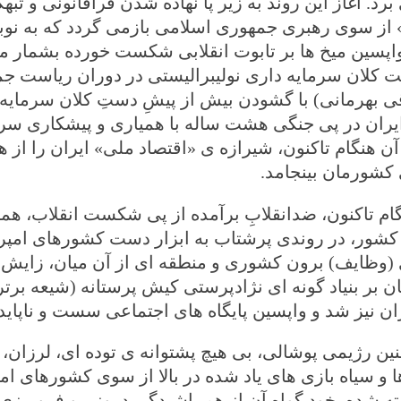
ز سوی رهبری جمهوری اسلامی بازمی گردد که به نوبه 
اپسین میخ ها بر تابوت انقلابی شکست خورده بشمار می 
 کلان سرمایه داری نولیبرالیستی در دوران ریاست جم
قی بهرمانی) با گشودن بیش از پیشِ دستِ کلان سرمایه د
ران در پی جنگی هشت ساله با همیاری و پیشکاری سرم
 آن هنگام تاکنون، شیرازه ی «اقتصاد ملی» ایران را از 
کشورمان بینجامد.
گام تاکنون، ضدانقلابِ برآمده از پی شکست انقلاب، همزم
ور، در روندی پرشتاب به ابزار دست کشورهای امپریا
 (وظایف) برون کشوری و منطقه ای از آن میان، زایش پ
 بر بنیاد گونه ای نژادپرستی کیش پرستانه (شیعه برتر
ان نیز شد و واپسین پایگاه های اجتماعی سست و ناپاید
ن رژیمی پوشالی، بی هیچ پشتوانه ی توده ای، لرزان، 
 و سیاه بازی های یاد شده در بالا از سوی کشورهای امپر
ته شده، خود گواه آن از هم پاشیدگی درونی و فروریز