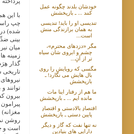
پرداخته ا
خودشان بلدند چگونه عمل
کنند ... ـ بازپخشش
با این ه
چپ راستی
تندیسی او را باید! تندیسی
به همان برازندگی منش
شده) در 
است...
بینی ضدِّ
مگر «دزدهای محترم»،
میان نیر
چشم و ابروی شان سیاه
زمینه ها
تر از آنِ...
گذار هِر
مگسی که رویایش را روی
تاریخی ش
بال هایش می نگارد! ـ
نیروهای 
بازپخشش
توانند و
ما هم از رفتار اینا مات
بیرون کش
مانده ایم ... ـ بازپخشش
پیرامون 
اقتصادِ بالادستی و اقتصادِ
مغزانه) د
پایین دستی ـ بازپخشش
روشن نمو
نه تنها نفت که گاز و دیگر
است و چن
دارایی های بنیادین