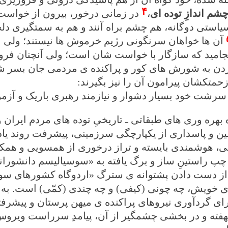
۴
چشم اندازِ توده ای
،
در زمانی درخور، بیرون از خواست ا
یاستی دوگانه، هم چشم براه آنند و هم به سمتگیری دلخ
آن ها خواهان سرنگونی رژیم خرموش ها نیستند؛ ولی نی
جامید که سازگار با خواست شان است؛ ولی آنچنان فرو
زدن به شورش های کور و پراکنده ی مردمی جان بسر ش
زحمتکشان پیرامون آن را نیز بگیرند
:
سرشت خود بسیار دشوار و نیازمند رهبری باریک و آزمو
ه بهره وری های طبقاتی ـ تاریخیِ توده های مردم ایران
ین و پاسداری از یکپارچگی سرزمینی، پیشرفت روند یادشد
نی، هوشمندی بایسته و تراز درخوری از همسویی و همکا
چپ راستینِ ساز و برگ یافته به «سوسیالیسم دانشوران
از دست دادن پشتوانه ی سترگ «اردوگاه کشورهای سوسیا
ی خویش، چه چونی (کیفی) و چه چندی (کمّی) است. به ا
رای گردآوری نیروهای پراکنده ی میهن پرستان و پیشرف
نهفته و در بخشی چشمگیر از آن، پیامدِ سرراست ویر