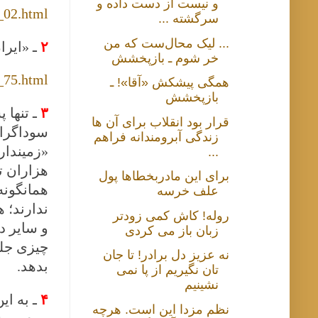
و نیست از دست داده و
_02.html
سرگشته ...
... لیک محال‌ست که من
۲
ـ
«ایرا
خر شوم ـ بازپخشش
_75.html
همگی پیشکش «آقا»! ـ
بازپخشش
۳
ـ
تنها 
قرار بود انقلاب برای آن ها
سوداگران
زندگی آبرومندانه فراهم
«زمیندار
...
هزاران ت
برای این مادربخطاها پول
همانگونه
علف خرسه
ندارند؛ 
روله! کاش کمی زودتر
و سایر د
زبان باز می کردی
چیزی جلو
نه عزیز دل برادر! تا جان
بدهد.
تان نگیریم از پا نمی
نشینیم
۴
ـ
به این
نظم مزدا این است. هرچه