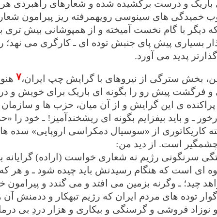
 باریک و درست برکشیده شده و شعارهای راهبردی هر اند
ب خمیدگی های سینوسی رویهمرفته ریز پیرامون شعار دور
که دیگر با گام نخست آمیخته و از همپوشانی بیش تری ب
ار بسیاری پیش پای جنبش توده ای ـ کارگری می نهد؛ را
گذارتر پدید می آورد.
۷
 من، بخش سترگی از نیروهای با گرایش چپ ایران،
هنوز
و فرگشت پیش رو را بگونه ای باریک برای خویش و دری
پراکنده ی این گرایش و از آن میان، حزب ها و سازمان 
خور ـ و باید بیفزایم بگونه ای ریشخندآمیز! ـ خود را 
ه کاریکاتوری از «سوسیال دمکراسی اروپایی» سده های
شمگیر است. از دید من
:
ستگی سرنگونی رژیم نه شعاری خواست (اراده) گرایانه به
ه ای است که هنگام رسیدنش باید چیده شود ـ و هر که، 
اهد چید؛ ـ وگرنه بزمین می افتد و می گندد و پیرامون 
ار توده های مردم ایران که رژیم تبهکار و ددمنش آن ها 
 نوزاد فروشی و گرسنگی و بیکاری و هزار دردِ بی درمانِ