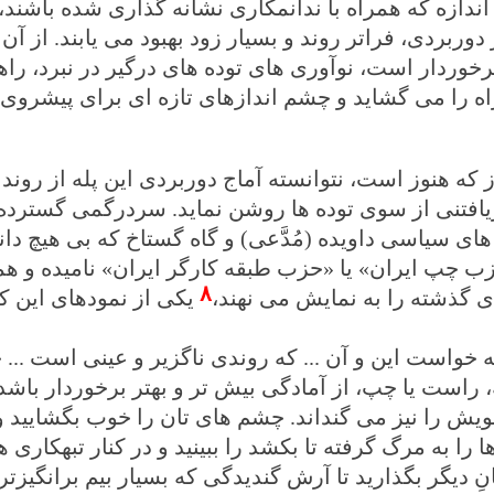
ازه که همراه با ندانمکاری نشانه گذاری شده باشند، 
بردی، فراتر روند و بسیار زود بهبود می یابند. از آن 
رخوردار است، نوآوری های توده های درگیر در نبرد، راه
ه را می گشاید و چشم اندازهای تازه ای برای پیشروی پ
 که هنوز است، نتوانسته آماج دوربردی این پله از روند 
افتنی از سوی توده ها روشن نماید. سردرگمی گسترده 
های سیاسی داویده (مُدَّعی) و گاه گستاخ که بی هیچ دا
«حزب چپ ایران» یا «حزب طبقه کارگر ایران» نامیده و ه
۸
 گذشته را به نمایش می نهند،
یکی از نمودهای این ک
 خواست این و آن ... که روندی ناگزیر و عینی است ... 
راست یا چپ، از آمادگی بیش تر و بهتر برخوردار باشد
خویش را نیز می گنداند. چشم های تان را خوب بگشایید 
را به مرگ گرفته تا بکشد را ببینید و در کنار تبهکاری 
 دیگر بگذارید تا آرش گندیدگی که بسیار بیم برانگیزتر 