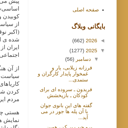
اساسی» ا
صفحه اصلی
کوبیدن و
از سیاست
بايگانی وبلاگ
(اکبر نو
شده ی ای
(662)
2026
◄
ایران از
(1277)
2025
▼
اجتماعی 
▼
دسامبر
(56)
فرزانه زیلابی، یار و
از آن هن
غمخوار پایدار کارگران و
سیاست کش
ستمدی...
کاریاهای
فریدون ـ سروده ای برای
کردن شان
کودکان ـ بازپخشش
مردم ایر
گفته های این بانوی جوان
با آن پله ها جور در می
هستی چنی
آید...
نمایش ها
برو جیب پر کن، همین
نگاه داش