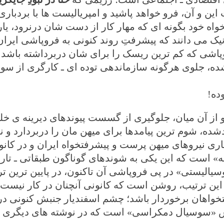
ین و آن، فرو خواهد پاشید و امپریالیست ها با بردباری 
واه خود بگونه ای که مهار کار از دست شان درنرود، یا
ک می دانند که پیشرفتِ روند کنونی به فروپاشی ایران
پاشی که کم ترین ریسک را برای شان دربرداشته باشد 
ده، جلوی هرگونه سازماندهی توده ای ـ کارگری از سو
ده!
 و از آن میان، جلوگیری از گسست پیوندهای دیرینه ی خ
ه، شوم ترین پیامدها برای میهن مان را دربردارد و نی
ری نیروهای میهن پرست و پیشرفتخواه ایران و در کانو
ه» است که این یکی به شوندهای گوناگون طبقاتی ـ تاری
لیستی» در پی فروپاشی آن تاکنون، در پایین ترین تر
ین ترتیب، روشن است که کانونی آنچنان در کار نیست ک
تخواهان برخوردار باشد؛ چشم اسفندیار جنبش کنونی در
وس «سوسیال دمکراسی» است که در نوشته های دیگری ب