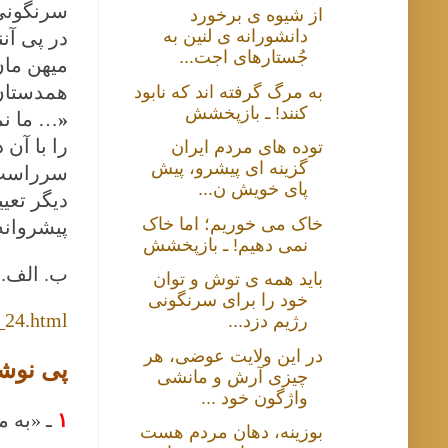
سرنگونی 
از شیوه ی برخورد
دانشورانه ی لنین به
در پی آنن
جُستارهای اجت...
میهن مان
همدستان 
به مرگ گرفته اند که نابود
کنند! ـ بازپخشش
«
… ما نم
را با آن 
توده های مردم ایران
گزینه ای پیشرو، پیش
سرراستِ ل
پای خویش ن...
دیگر تعی
خاک می خوریم؛ اما خاک
پیشروانه
نمی دهیم! ـ بازپخشش
ب. الف. 
باید همه ی توش و توان
خود را برای سرنگونی
_24.html
رژیم دزد...
در این ولایت عوضی، هر
پی نوش
چیزی آرش و مانشی
واژگون خود ...
۱
ـ «به مر
بوزینه، دهان مردم هست