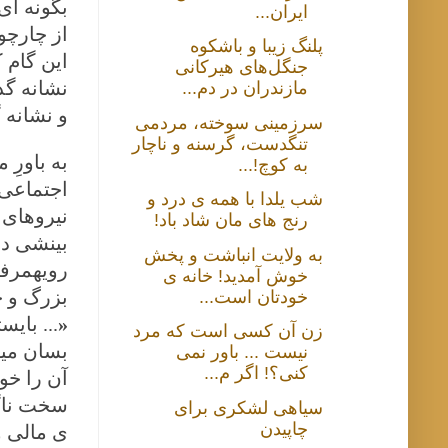
بگونه ای
ایران...
از چارچو
پلنگ زیبا و باشکوه
این گام 
جنگل‌های هیرکانی
نشانه گذ
مازندران در دم...
و نشانه 
سرزمینی سوخته، مردمی
تنگدست، گرسنه و ناچار
به باورِ
به کوچ!...
اجتماعی 
شب یلدا با همه ی درد و
نیروهای 
رنج های مان شاد باد!
بینشی در
به ولایت انباشت و پخش
رویهمرفت
خوش آمدید! خانه ی
بزرگ و چ
خودتان است...
«
... بای
زن آن كسی است كه مرد
بسان میو
نيست ... باور نمی
کنی؟! اگر م...
آن را خو
سخت ناگو
سیاهی لشکری برای
چاپیدن
ی مالی و