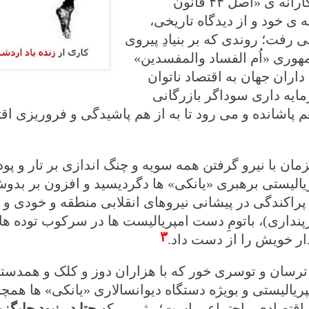
پیش می برد. آغاز این روند به زیر پا نهاده شدن فراقانونی و تبهکارانه ی «اصل ۴۴ قانون
ی خود و از دیدگاه تاریخی،
رفت؛ روندی که بر بنیادِ پیروی
هوری «اُم الفساد والمفسدین»
اران جهان به اقتصاد ناتوان
ایه داری سوداگر بازرگانی
هم پاشانده و می رود تا به از هم پاشیدگی و فروریزی اق
ان با نیرو گرفتن همه سویه و چنگ اندازی بر تار و پود 
لیستی برهبری «یانکی» ها دگردیسید و افزون بر بدو
راکندگی در پیشانی نیروهای انقلابی منطقه و خودی و 
پنداری)، باتومِ دست امپریالیست ها در سرکوب توده ها
۳
ار خویش را از دست داد.
ترسان و توسری خور که با هزاران دوز و کلک و همدست
یالیستی و بویژه دستگاه دیوانسالاری «یانکی» ها همچنا
ی اقتصادی ـ اجتماعی است؛ رژیمی که
حتا در نبودِ جایگ