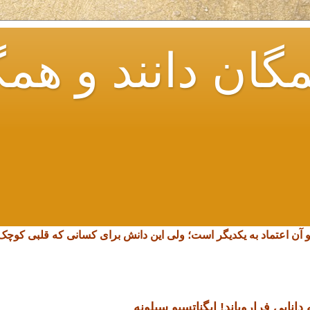
گان دانند و همگ
و آن اعتماد به یکدیگر است؛ ولی این دانش برای کسانی که قلبی کو
انایی فرارویاند!
ایگناتسیو سیلونه