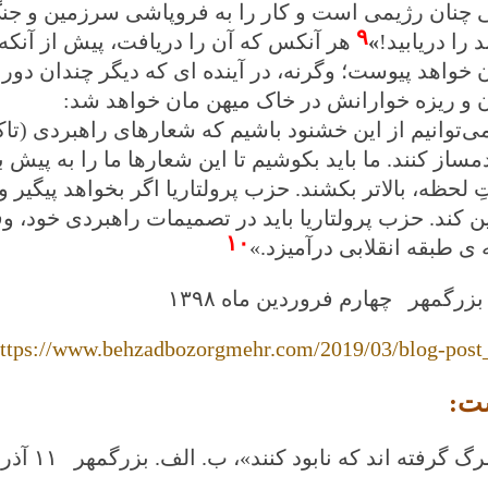
چنان رژیمی است و کار را به فروپاشی سرزمین و جنگ 
۹
د را دریابید!
»
هر آنکس که آن را دریافت، پیش از آنکه 
 خواهد پیوست؛ وگرنه، در آینده ای که دیگر چندان دور 
و ریزه خوارانش در خاک میهن مان خواهد شد:
ی‌توانیم از این خشنود باشیم که شعارهای راهبردی (تاکتی
دمساز کنند. ما باید بکوشیم تا این شعارها ما را به ‌پیش
حظه، بالاتر بکشند. حزب پرولتاریا اگر بخواهد پیگیر و پا
ین کند. حزب پرولتاریا باید در تصمیمات راهبردی خود، و
۱۰
 ی طبقه انقلابی درآمیزد.»
بزرگمهر چهارم فروردین ماه
۱۳۹۸
ttps://www.behzadbozorgmehr.com/2019/03/blog-post
ت:
گ گرفته اند که نابود کنند»، ب. الف. بزرگمهر ۱۱ آذرماه ۱۳۸۹