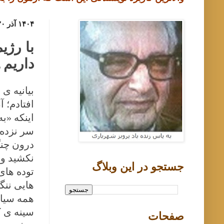
۱۴۰۴ آذر ۲۰, پنجشنبه
با رژی
داریم 
بیانیه ی
افتادم؛ 
اینکه
«به 
سر نزده 
درون چن
جستجو در اين وبلاگ
توده های
هایی ننگ
همه سیاه
سینه ی ک
صفحات