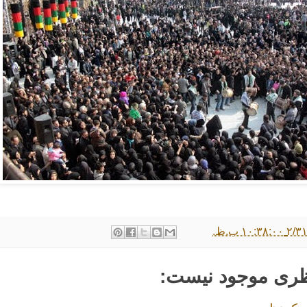
۱۰:۳ ب.ظ.
ظری موجود نیست: