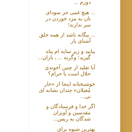
دوزم ...
... هیچ غمی جز سودای
نان به مزد خوردن در
سر ندارند!
... بیگانه باشد از همه خلق
آشنای یار
بیایید و زیر سایه ام پناه
گیرید؛ وگرنه ... ـ بازان...
آیا تقلید از چنین آخوندی
حلال است یا حرام؟
خوشبختانه اینجا از «خار
مُغیلان» چندان نشانه ای
نی...
اگر خدا و فرستادگان و
مقدسین و آویزان
شدگان به ریس...
بهترین شیوه برای