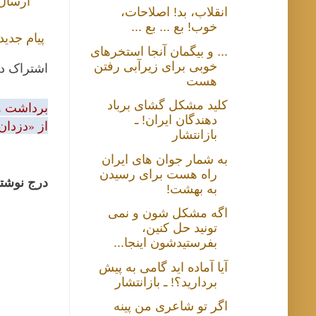
ارسال
انقلاب، بد! اصلاحات،
خوب! بع ... بع ...
پیام جدید
... و بیگمان آنجا استخرهای
خوبی برای زیرآبی رفتن
اشتراک د
هست
کلید مشکل گشای برباد
برداشت و 
دهندگان ایران! ـ
از «دزدان
بازانتشار
به شمار جوان های ایران
راه هست برای رسیدن
درج نوشتا
به بهشت!
اگه مشکل شون و نمی
تونید حل کنین،
بفرستیدشون اینجا...
آیا آماده اید گامی به پیش
بردارید؟! ـ بازانتشار
اگر تو شاعری من پینه