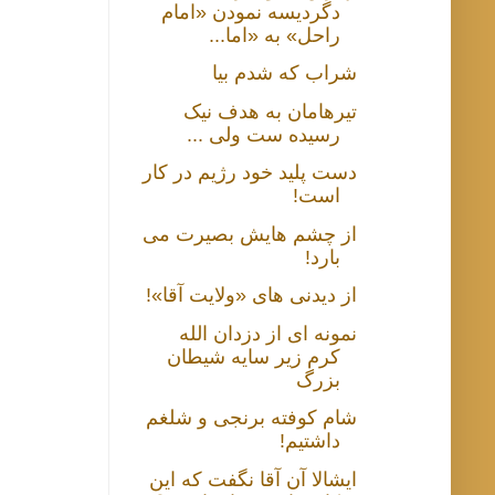
دگردیسه نمودن «امام
راحل» به «اما...
شراب که شدم بیا
تیرهامان به هدف نیک
رسیده ست ولی ...
دست پلید خود رژیم در کار
است!
از چشم هایش بصیرت می
بارد!
از دیدنی های «ولایت آقا»!
نمونه ای از دزدان الله
کرم زیر سایه شیطان
بزرگ
شام کوفته برنجی و شلغم
داشتیم!
ایشالا آن آقا نگفت که این