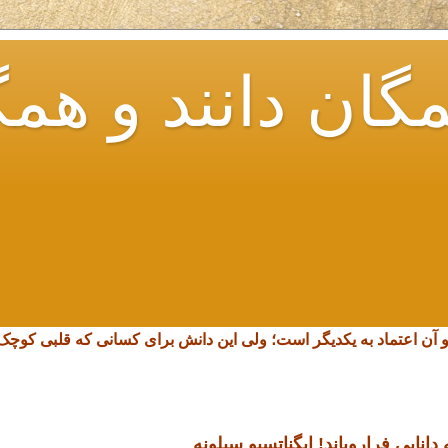
گان دانند و همگ
و آن اعتماد به یکدیگر است؛ ولی این دانش برای کسانی که قلبی کو
انایی فرارویاند!
ایگناتسیو سیلونه