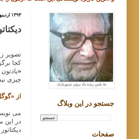
۱۳۹۳ اردیبهشت ۳۱, چهارشنبه
دیکتات
تصویر ز
کجا برگز
«
یادتون 
چیزی نیس
از «گوگ
جستجو در اين وبلاگ
می نویس
در این م
دیکتاتور
صفحات