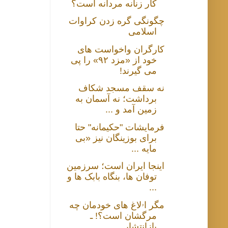
کار زنانه مردانه است؟
چگونگی گره زدن کراوات
اسلامی
کارگران واخواست های
خود از «مزد ۹۲» را پی‌
می‌ گیرند!
نه سقف مسجد شکاف
برداشت؛ نه آسمان به
زمین آمد و ...
فرمایشات "حکیمانه" حتا
برای بوزینگان نیز «بی
مایه ...
اینجا ایران است؛ سرزمین
توفان ها، بنگاه بابک ها و
...
مگر اۥلاغ های خودمان چه
مرگشان است؟! ـ
بازانتشار