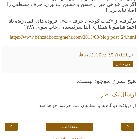
اگر می خواهی خیر از حسن و حسین ات ببری، حرف مصطفی را
اصلا نباید بزنی!
برگرفته از «کتاب کوچه»، حرف «ت»، افزوده های الف،
زنده یاد
احمد شاملو
با همکاری آیدا سرکیسیان، چاپ سوم، ۱۳۸۷
https://www.behzadbozorgmehr.com/2013/03/blog-post_24.html
در
۹/۲۲/۱۴۰۴ ۰۲:۱۳:۰۰ ب.ظ.
هم‌رسانی
هیچ نظری موجود نیست:
ارسال یک نظر
از دریافت دیدگاه ها و انتقادهای شما خرسند خواهم شد.
›
‹
صفحهٔ اصلی
مشاهده نسخه وب