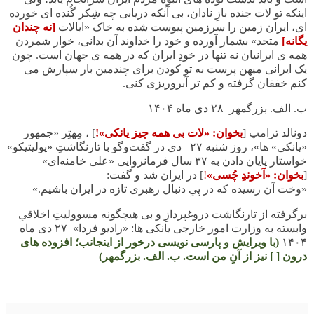
اینکه تو لات جنده بازِ نادان، بی آنکه دریابی چه شِکر گُنده ای خورده
ای، ایران زمین را سرزمین پیوست شده به خاک «ایالات
[نه چندان
یگانه]
متحد» بشمار آورده و خود را خداوند آن بدانی، خوار شمردن
همه ی ایرانیان نه تنها در خودِ ایران که در همه ی جهان است. چون
یک ایرانی میهن پرست به تو کودن برای چندمین بار سپارش می
کنم خفقان گرفته و کم تر آبروریزی کنی.
ب. الف. بزرگمهر ٢٨ دی ماه ١۴٠۴
دونالد ترامپ [
بخوان: «لات بی همه چیز یانکی»!
] ، مِهتِر «‌جمهور
«یانکی» ها»، روز شنبه
۲۷
دی در گفت‌وگو با تارنگاشتِ «پولیتیکو»
خواستار پایان دادن به
۳۷
سال فرمانروایی «علی خامنه‌ای»
[
بخوان: «آخوندِ چُسی»
!
] در ایران شد و گفت
:
«
وخت آن رسیده که در پیِ دنبال رهبری تازه در ایران باشیم
.
»
برگرفته از تارنگاشت دروغپردازِ و بی هیچگونه مسوولیتِ اخلاقیِ
وابسته به وزارت امور خارجی یانکی ها: «رادیو فردا» ٢٧ دی ماه
١۴٠۴
(با ویرایش و پارسی نویسی درخور از اینجانب؛ افزوده های
درون [ ] نیز از آنِ من است. ب. الف. بزرگمهر)