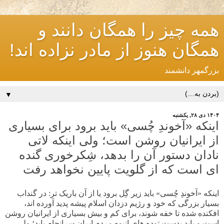
همه چیز را همگان دانند و
همگان هنوز از مادر نزاده اند!
بزرگمهر دانشمند
▼
۱۴۰۴ دی ۲۸, یکشنبه
اینکه «آخوندِ چُسی» باید برود برای بسیاری
از ایرانیان روشن است؛ ولی اینکه لاتی
نادان دستور آن را بدهد، شِکرخوری گنده
ای است که از گلویت پایین نخواهد رفت
اینکه «آخوندِ چُسی» باید زیر گِل برود یا از آن باریک تر: در گنداب
بسیار بزرگی که خود و رژیم دزدان اسلام پیشه پدید آورده اند،
افکنده شده تا خفه شوند، برای کم و بیش بسیاری از ایرانیان روشن
است و باید بدست توده های انبوه مردم ایران سرانجام یابد؛ ولی