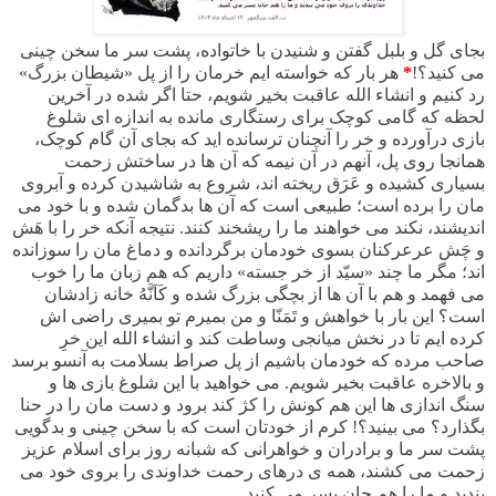
بجای گل و بلبل گفتن و شنیدن با خاتواده، پشت سر ما سخن چینی
می کنید؟!
*
هر بار که خواسته ایم خرمان را از پل «شیطان بزرگ»
رد کنیم
و انشاء الله عاقبت بخیر شویم، حتا اگر شده در آخرین
لحظه که گامی کوچک برای رستگاری مانده به اندازه ای شلوغ
بازی درآورده و خر را آنچنان ترسانده اید که بجای آن گام کوچک،
همانجا روی پل، آنهم در آن نیمه که آن ها در ساختش زحمت
بسیاری کشیده و عَرَق ریخته اند، شروع به شاشیدن کرده و آبروی
مان را برده است؛ طبیعی است که آن ها بدگمان شده و با خود می
اندیشند، نکند می خواهند ما را ریشخند کنند. نتیجه آنکه خر را با هَش
و چَش عرعرکنان بسوی خودمان برگردانده و دماغ مان را سوزانده
اند؛ مگر ما چند «سیّد از خر جسته» داریم که هم زبان ما را خوب
می فهمد و هم با آن ها از بچگی بزرگ شده و
کَاَنَّهُ خانه زادشان
است؟ این بار با خواهش و تَمَنّا و من بمیرم تو بمیری راضی اش
کرده ایم تا در نخش میانجی وساطت کند و انشاء الله این خرِ
صاحب مرده که خودمان باشیم از پل صراط بسلامت به آنسو برسد
و بالاخره عاقبت بخیر شویم. می خواهید با این شلوغ بازی ها و
سنگ اندازی ها این هم کونش را کژ کند برود و دست مان را در حنا
بگذارد؟ می بینید؟! کرم از خودتان است که با سخن چینی و بدگویی
پشت سر ما و برادران و خواهرانی که شبانه روز برای اسلام عزیز
زحمت می کشند، همه ی درهای رحمت خداوندی را بروی خود می
بندید و ما را هم جان بسر می کنید.