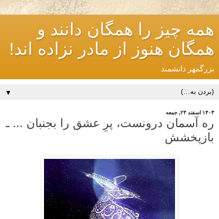
همه چیز را همگان دانند و
همگان هنوز از مادر نزاده اند!
بزرگمهر دانشمند
▼
۱۴۰۳ اسفند ۲۴, جمعه
ره آسمان درونست، پرِ عشق را بجنبان ... ـ
بازپخشش