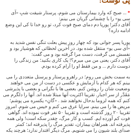
پی نوشت:
*
... صبح که وارد بیمارستان می شوم، پرستار شیفت شبِ «آی
سی یو» را با چشمانی گریان می بینم
:
آقای دکتر! پوریا دم دمای صبح فوت کرد، تو رو خدا تا کی این وضع
ادامه داره؟
پوریا پسر جوانی بود که چهار روز پیش بعلت تنگی نفس شدید به
«آی سی یو» منتقل شده بود. در آخرین لحظاتی که هوشیار بود و
نفسش می گرفت، دست مرا گرفته بود و می گفت:
آقای
دکتر، یعنی من می میرم؟! یک کاری بکنید؛ من زندگی را
دوست دارم ... و من فقط او را آرام کرده بودم
.
به سمت بخش می روم؛ در راهرو پرستار و پرسنل متعددی را می
بینم که هر کدام با آزمایش و عکسی در دست از من می خواهند
وضعیت شان را روشن کنم. بعضی ها با نگرانی و بعضی با پذیرشی
مَقَدَّر از سر اجبار. تقریبا اکثریت آنها مبتلا شده اند. آنها را دلگرم می
کنم که همه لزوما بدحال نخواهند شد . «گانِ» یکسره می پوشم؛
مریض ها را می بینم. سراپا عرق می کنم و خیس می شوم. امروز
تقریبا
۲۰
روز گذشته است و تقریبا
۵۰
نفر فوت نموده اند. گواهی
فوت کم آورده ایم. کسب و کار مرگ، چقدر سکه است! ولی همه
پذیرفته اند. همراهان بیماران، تقدیر مرگ را پذیرفته اند؛ کمتر
صدای بلند شیون را می شنویم. مرگ دیگر اقتدار ندارد؛ هرچند یکه