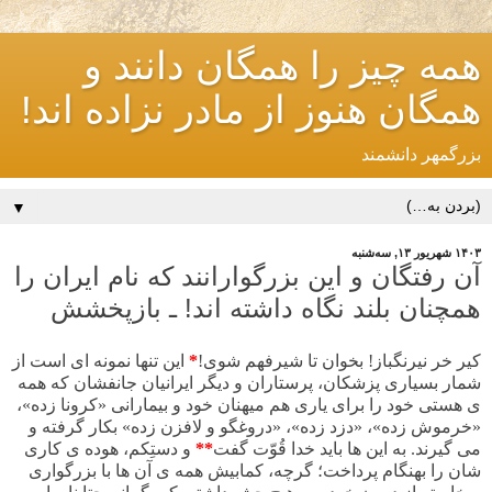
همه چیز را همگان دانند و
همگان هنوز از مادر نزاده اند!
بزرگمهر دانشمند
▼
۱۴۰۳ شهریور ۱۳, سه‌شنبه
آن رفتگان و این بزرگوارانند که نام ایران را
همچنان بلند نگاه داشته اند! ـ بازپخشش
کیر خر نیرنگباز! بخوان تا شیرفهم شوی!
*
این تنها نمونه ای است از
شمار بسیاری پزشکان، پرستاران و دیگر ایرانیان جانفشان که همه
ی هستی خود را برای یاری هم میهنان خود و بیمارانی «کرونا زده»،
«خرموش زده»، «دزد زده»، «دروغگو و لافزن زده» بکار گرفته و
می گیرند. به این ها باید خدا قُوّت گفت
**
و دستِکم، هوده ی کاری
شان را بهنگام پرداخت؛ گرچه، کمابیش همه ی آن ها با بزرگواری