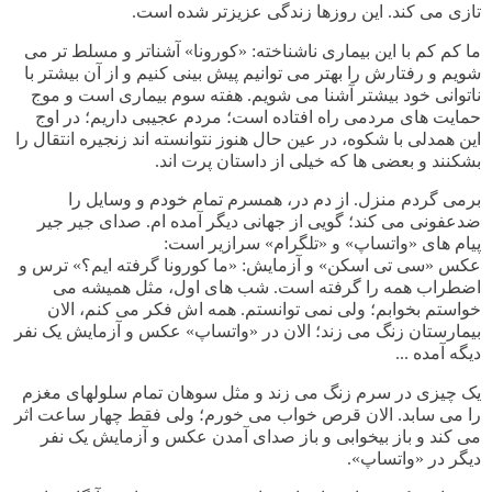
تازی می کند. این روزها زندگی عزیزتر شده است
.
ما کم کم با این بیماری ناشناخته: «کورونا» آشناتر و مسلط تر می
شویم و رفتارش را بهتر می توانیم پیش بینی کنیم و از آن بیشتر با
ناتوانی خود بیشتر آشنا می شویم. هفته سوم بیماری است و موج
حمایت های مردمی راه افتاده است؛ مردم عجیبی داریم؛ در اوج
این همدلی با شکوه، در عین حال هنوز نتوانسته اند زنجیره انتقال را
بشکنند و بعضی ها که خیلی از داستان پرت اند
.
برمی گردم منزل. از دم در، همسرم تمام خودم و وسایل را
ضدعفونی می کند؛ گویی از جهانی دیگر آمده ام. صدای جیر جیر
پیام های «واتساپ» و «تلگرام» سرازیر است
:
عکس
«سی تی اسکن» و آزمایش: «ما کورونا گرفته ایم؟» ترس و
اضطراب همه را گرفته است. شب های اول، مثل همیشه می
خواستم بخوابم؛ ولی نمی توانستم. همه اش فکر می کنم، الان
بیمارستان زنگ می زند؛ الان در «واتساپ» عکس و آزمایش یک نفر
دیگه آمده ...
یک چیزی در سرم زنگ می زند و مثل سوهان تمام سلولهای مغزم
را می سابد. الان قرص خواب می خورم؛ ولی فقط چهار ساعت اثر
می کند و باز بیخوابی و باز صدای آمدن عکس و آزمایش یک نفر
دیگر در «واتساپ»
.