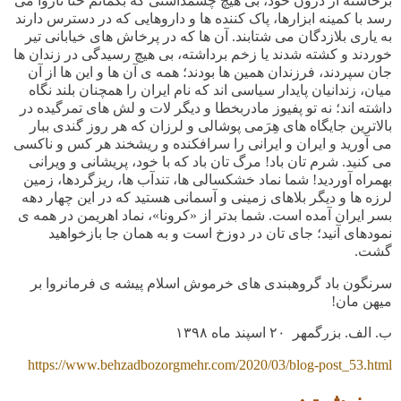
برخاسته از درون خود، بی هیچ چشمداشتی که بگمانم حتا ناروا می
رسد با کمینه ابزارها، پاک کننده ها و داروهایی که در دسترس دارند
به یاری بلازدگان می شتابند. آن ها که در پرخاش های خیابانی تیر
خوردند و کشته شدند یا زخم برداشته، بی هیچ رسیدگی در زندان ها
جان سپردند، فرزندان همین ها بودند؛ همه ی آن ها و این ها از آن
میان، زندانیان پایدار سیاسی اند که نام ایران را همچنان بلند نگاه
داشته اند؛ نه تو پفیوز مادربخطا و دیگر لات و لش های تمرگیده در
بالاترین جایگاه های هِرَمی پوشالی و لرزان که هر روز گندی ببار
می آورید و ایران و ایرانی را سرافکنده و ریشخند هر کس و ناکسی
می کنید. شرم تان باد! مرگ تان باد که با خود، پریشانی و ویرانی
بهمراه آوردید! شما نماد خشکسالی ها، تندآب ها، ریزگردها، زمین
لرزه ها و دیگر بلاهای زمینی و آسمانی هستید که در این چهار دهه
بسر ایران آمده است. شما بدتر از «کرونا»، نماد اهریمن در همه ی
نمودهای آنید؛ جای تان در دوزخ است و به همان جا بازخواهید
گشت.
سرنگون باد گروهبندی های خرموش اسلام پیشه ی فرمانروا بر
میهن مان!
ب. الف. بزرگمهر ۲۰ اسپند ماه ۱۳۹۸
https://www.behzadbozorgmehr.com/2020/03/blog-post_53.html