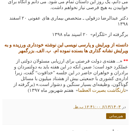
می دانم، یک روز این داستان تمام می شود. می دانم و آنگاه برای
خوابیدن به هیچ قرصی نیاز نخواهم داشت
.
دکتر عبدالرضا دزفولی ـ متخصص بیماری های عفونی
۲۰
اسفند
۱۳۹۸
برگرفته از «تلگرام»
۲۰
اسپند ماه
۱۳۹۸
دانسته از ویرایش و
پارسی نویسی
این نوشته خودداری ورزیده و به
ویرایش نشانه گذاری ها بسنده نموده ام. ب. الف. بزرگمهر
**
«
... هفته‌ی دولت فرصتی برای ارزیابی مسئولان دولتی از
عملکرد خود است؛ ضمن آنکه در این هفته باید به دولتمردان و
برادران و خواهران حاضر در این جلسه ”خداقوت“ گفت، زیرا
اداره‌ی کشوری با جمعیتی بیش از هشتاد میلیون با مسائل
گوناگون، وظیفه‌ای بسیار سنگین و دشوار است
.
»
(برگرفته از
«
تارنگاشت بصیرت العظما
» هفتم شهریور ماه
۱۳۹۷)
در
۶/۱۳/۱۴۰۳ ۱۲:۴۱:۰۰ ب.ظ.
هم‌رسانی