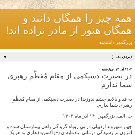
همه چیز را همگان دانند و
همگان هنوز از مادر نزاده اند!
بزرگمهر دانشمند
▼
۱۴۰۳ آذر ۱۴, چهارشنبه
در بصیرت دستِکمی از مقام مُعَظَّمِ رهبری
شما ندارم
به قد و بالایم چشم ندوزید! در بصیرت دستِکمی از مقام مُعَظَّمِ
رهبری شما ندارم.
ب. الف. بزرگمهر ۱۴ آذر ماه
۱۴۰۳
چهار شهروند اردبیلی در پیِ روباه گزیدگی راهی بیمارستان شده و
افزون بر رسیدگی درمانی، پادمایه ی («واکسن») هاری به هر یک