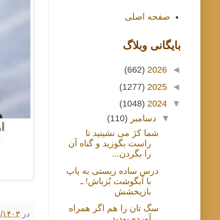
صفحه اصلی
بايگانی وبلاگ
(662)
2026
◄
(1277)
2025
◄
(1048)
2024
▼
▼
دسامبر
(110)
شما کژ می نشینید تا
راست بگوزید و گناه آن
را بگردن...
درس ساده زیستی به پاپ
با آبگوشت بُزباش! ـ
بازپخشش
سگ تان را هم اگر همراه
در
۹/۱۸/۱۴۰۳ ۷:۰۰
آورده بودید ...