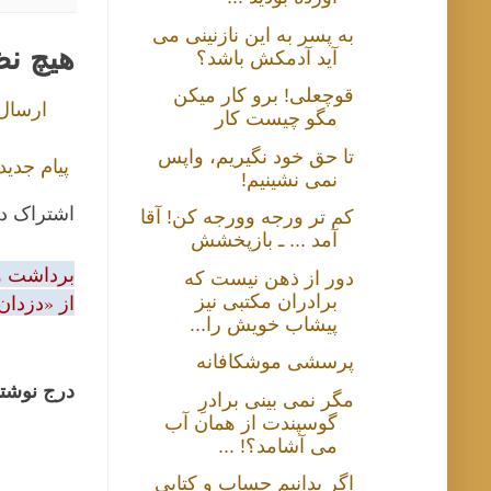
به پسر به این نازنینی می
هیچ ن
آید آدمکش باشد؟
قوچعلی! برو کار میکن
ارسال
مگو چیست کار
تا حق خود نگیریم، واپس
پیام جدید
نمی نشینیم!
اشتراک د
کم تر ورجه وورجه کن! آقا
آمد ... ـ بازپخشش
برداشت و 
دور از ذهن نیست که
از «دزدان
برادران مکتبی نیز
پیشاب خویش را...
پرسشی موشکافانه
درج نوشتا
مگر نمی بینی برادرِ
گوسپندت از همان آب
می آشامد؟! ...
اگر بدانیم حساب و کتابی