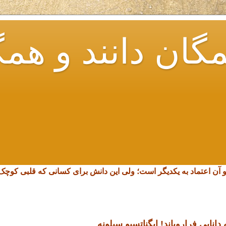
گان دانند و همگ
و آن اعتماد به یکدیگر است؛ ولی این دانش برای کسانی که قلبی کو
انایی فرارویاند!
ایگناتسیو سیلونه