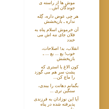
موش ها از راسته ی
جوندگان آش...
هر چی عوض داره، گِله
نداره ـ بازپخشش
آن خرموش اسلام پناه به
فلان جای ننه اش می
خندد
انقلاب، بد! اصلاحات،
خوب! بع ... بع ... ـ
بازپخشش
کون الاغ یا استری که
پشتِ سرِ هم می گوزد
را ماچ کن...
بگمانم دهانت را ببندی،
سنگین تری ...
آیا این نوزادان به فرزندی
پذیرفته شده در پناه