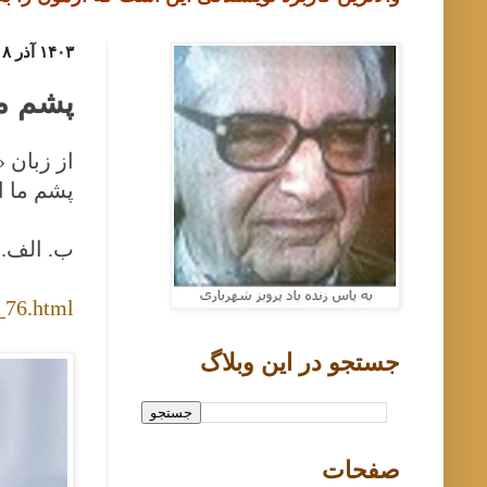
۱۴۰۳ آذر ۱۸, یکشنبه
پشم ما
از زبان 
پشم ما ا
ب. الف.
_76.html
جستجو در اين وبلاگ
صفحات