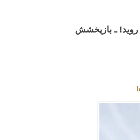
روید! ـ بازپخشش
h