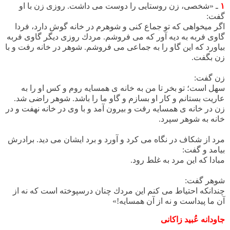
۱
ـ «شخصی، زن روستایی را دوست می داشت. روزی زن با او
گفت
:
اگر میخواهی كه تو جماع كنی و شوهرم در خانه گوش دارد، فردا
گاوی فربه به دیه آور كه می فروشم. مردك روزی دیگر گاوی فربه
بیاورد كه این گاو را به جماعی می فروشم. شوهر در خانه رفت و با
زن بگفت.
زن گفت:
سهل است؛ تو بخر تا من به خانه ی همسایه روم و كس او را به
عاریت بستانم و كار او بسازم و گاو ما را باشد. شوهر راضی شد.
زن در خانه ی همسایه رفت و بیرون آمد و با وی در خانه نهفت و در
خانه به شوهر سپرد.
مرد از شكاف در نگاه می كرد و آورد و برد ایشان می دید. برادرش
بیامد و گفت:
مبادا كه این مرد به غلط رود.
شوهر گفت:
چندانكه احتیاط می كنم این مردك چنان درسپوخته است كه نه از
آن ما پیداست و نه از آن همسایه!»
جاودانه عُبید زاکانی