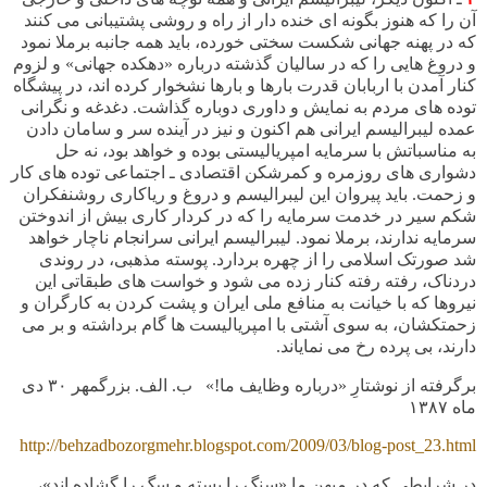
آن را که هنوز بگونه ای خنده دار از راه و روشی پشتیبانی می کنند
که در پهنه جهانی شکست سختی خورده، باید همه جانبه برملا نمود
و دروغ هایی را که در سالیان گذشته درباره «دهکده جهانی» و لزوم
کنار آمدن با اربابان قدرت بارها و بارها نشخوار کرده اند، در پیشگاه
توده های مردم به نمایش و داوری دوباره گذاشت. دغدغه و نگرانی
عمده لیبرالیسم ایرانی هم اکنون و نیز در آینده سر و سامان دادن
به مناسباتش با سرمایه امپریالیستی بوده و خواهد بود، نه حل
دشواری های روزمره و کمرشکن اقتصادی ـ اجتماعی توده های کار
و زحمت. باید پیروان این لیبرالیسم و دروغ و ریاکاری روشنفکران
شکم سیر در خدمت سرمایه را که در کردار کاری بیش از اندوختن
سرمایه ندارند، برملا نمود. لیبرالیسم ایرانی سرانجام ناچار خواهد
شد صورتک اسلامی را از چهره بردارد. پوسته مذهبی، در روندی
دردناک، رفته رفته کنار زده می شود و خواست های طبقاتی این
نیروها که با خیانت به منافع ملی ایران و پشت کردن به کارگران و
زحمتکشان، به سوی آشتی با امپریالیست ها گام برداشته و بر می
دارند، بی پرده رخ می نمایاند.
برگرفته از نوشتارِ «درباره وظایف ما!» ب. الف. بزرگمهر
۳۰
دی
ماه
۱۳۸۷
http://behzadbozorgmehr.blogspot.com/2009/03/blog-post_23.html
در شرایطی که در میهن ما «سنگ را بسته و سگ را گشاده اند»،