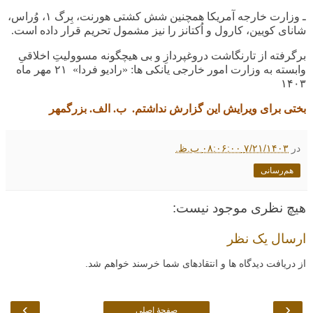
ـ
وزارت خارجه آمریکا همچنین شش کشتی هورنت، بِرگ
۱
، وُراس،
شانای کویین، کارول و اُکتانز را نیز مشمول تحریم قرار داده است
.
برگرفته از تارنگاشت دروغپردازِ و بی هیچگونه مسوولیتِ اخلاقیِ
وابسته به وزارت امور خارجی یانکی ها: «رادیو فردا» ۲۱ مهر ماه
۱۴۰۳
بختی برای ویرایش این گزارش نداشتم. ب. الف. بزرگمهر
در
۷/۲۱/۱۴۰۳ ۰۸:۰۶:۰۰ ب.ظ.
هم‌رسانی
هیچ نظری موجود نیست:
ارسال یک نظر
از دریافت دیدگاه ها و انتقادهای شما خرسند خواهم شد.
›
‹
صفحهٔ اصلی