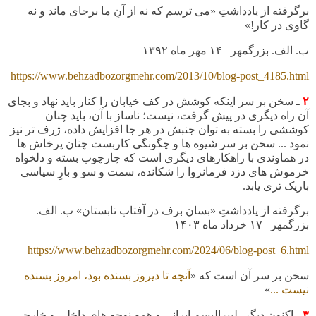
برگرفته از یادداشتِ «می ترسم که نه از آنِ ما برجای ماند و نه
گاوی در کار!»
ب. الف. بزرگمهر
۱۴
مهر ماه
۱۳۹۲
https://www.behzadbozorgmehr.com/2013/10/blog-post_4185.html
۲
ـ سخن بر سر اینکه کوشش در کف خیابان را کنار باید نهاد و بجای
آن راه دیگری در پیش گرفت، نیست؛ ناساز با آن، باید چنان
کوششی را بسته به توان جنبش در هر جا افزایش داده، ژرف تر نیز
نمود ... سخن بر سر شیوه ها و چگونگی کاربست چنان پرخاش ها
در هماوندی با راهکارهای دیگری است که چارچوب بسته و دلخواه
خرموش های دزد فرمانروا را شکانده، سمت و سو و بارِ سیاسی
باریک تری یابد.
برگرفته از یادداشتِ «بسان برف در آفتاب تابستان» ب. الف.
بزرگمهر
۱۷
خرداد ماه
۱۴۰۳
https://www.behzadbozorgmehr.com/2024/06/blog-post_6.html
سخن بر سر آن است که «
آنچه تا دیروز بسنده بود، امروز بسنده
نیست ...
»
۳
ـ اکنون دیگر، لیبرالیسم ایرانی و همه نوچه های داخلی و خارجی