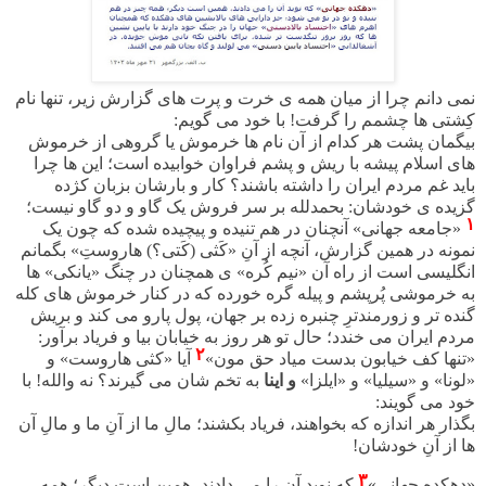
نمی دانم چرا از میان همه ی خرت و پرت های گزارش زیر، تنها نام
کِشتی ها چشمم را گرفت! با خود می گویم:
بیگمان
پشت هر کدام از آن نام ها خرموش یا گروهی از خرموش
های اسلام پیشه با ریش و پشم فراوان خوابیده است؛ این ها چرا
باید غم مردم ایران را داشته باشند؟ کار و بارشان بزبان کژده
گزیده ی خودشان: بحمدلله بر سر فروش یک گاو و دو گاو نیست؛
۱
«جامعه جهانی» آنچنان در هم تنیده و پیچیده شده که چون یک
نمونه در همین گزارش، آنچه از آنِ «
کَثی (کَتی؟) هاروستِ» بگمانم
انگلیسی است از راه آن «نیم کُره» ی همچنان در چنگ «یانکی» ها
به خرموشی پُرپشم و پیله گره خورده که در کنار خرموش های کله
گنده تر و زورمندترِ چنبره زده بر جهان، پول پارو می کند و بریش
مردم ایران می خندد؛ حال تو هر روز به خیابان بیا و فریاد برآور:
۲
«تنها کف خیابون بدست میاد حق مون»
آیا «کثی هاروست» و
«لونا» و «سیلیا» و «ایلزا»
و اینا
به تخم شان می گیرند؟ نه والله! با
خود می گویند
:
بگذار هر اندازه که بخواهند، فریاد بکشند؛ مالِ ما از آنِ ما و مالِ آن
ها از آنِ خودشان!
۳
«دهکده جهانی»
که نوید آن را می دادند، همین است دیگر؛ همه