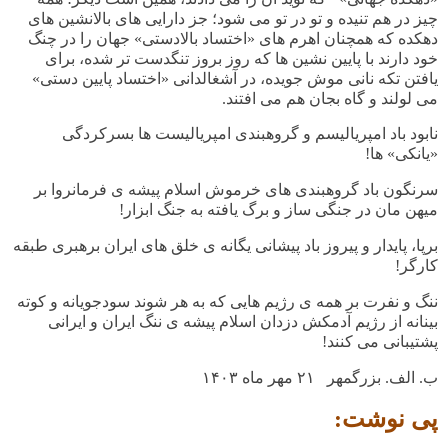
چیز در هم تنیده و تو در تو می شود؛ جز دارایی های بالانشین های
دهکده که همچنان اهرم های «اختساد بالادستی» جهان را در چنگ
خود دارند با پایین نشین ها که روز بروز تنگدست تر شده، برای
یافتن تکه نانی موش جویده، در آشغالدانی «اختساد پایین دستی»
می لولند و گاه بجان هم می افتند.
نابود باد امپریالیسم و گروهبندی امپریالیست ها بسرکردگی
«یانکی» ها!
سرنگون باد گروهبندی های خرموش اسلام پیشه ی فرمانروا بر
میهن مان در جنگی ساز و برگ یافته به جنگ ابزار!
برپا، پایدار و پیروز باد پیشانی یگانه ی خلق های ایران برهبری طبقه
کارگر!
ننگ و نفرت بر همه ی رژیم هایی که به هر شوند سودجویانه و کوته
بینانه از رژیم آدمکش دزدان اسلام پیشه ی ننگ ایران و ایرانی
پشتیبانی می کنند!
ب. الف. بزرگمهر ۲۱ مهر ماه
۱۴۰۳
پی نوشت: