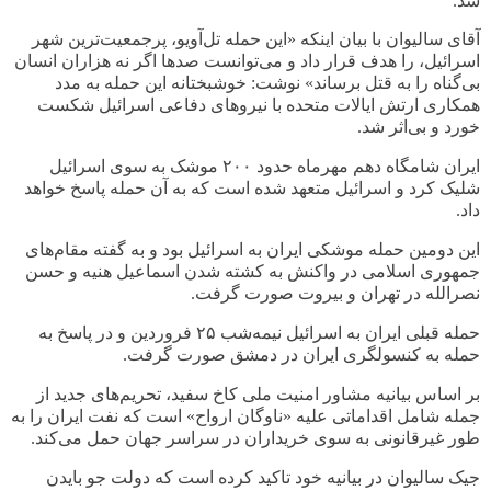
شد
.
آقای سالیوان با بیان اینکه «این حمله تل‌آویو، پرجمعیت‌ترین شهر
اسرائیل، را هدف قرار داد و می‌توانست صدها اگر نه هزاران انسان
بی‌گناه را به قتل برساند» نوشت: خوشبختانه این حمله به مدد
همکاری ارتش ایالات متحده با نیروهای دفاعی اسرائیل شکست
خورد و بی‌اثر شد
.
ایران شامگاه دهم مهرماه حدود
۲۰۰
موشک به سوی اسرائیل
شلیک کرد و اسرائیل متعهد شده است که به آن حمله پاسخ خواهد
داد
.
این دومین حمله موشکی ایران به اسرائیل بود و به گفته مقام‌های
جمهوری اسلامی در واکنش به کشته شدن اسماعیل هنیه و حسن
نصرالله در تهران و بیروت صورت گرفت
.
حمله قبلی ایران به اسرائیل نیمه‌شب
۲۵
فروردین و در پاسخ به
حمله به کنسولگری ایران در دمشق صورت گرفت
.
بر اساس بیانیه مشاور امنیت ملی کاخ سفید، تحریم‌های جدید از
جمله شامل اقداماتی علیه «ناوگان ارواح» است که نفت ایران را به
طور غیرقانونی به سوی خریداران در سراسر جهان حمل می‌کند
.
جیک سالیوان در بیانیه خود تاکید کرده است که دولت جو بایدن