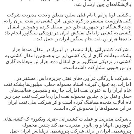
پالایشگاه‌های چین ارسال شد
.
ـ کشتی لونا پرایم با نام قبلی سلین متعلق و تحت مدیریت شرکت
کثی هاروست مستقر در کره جنوبی. این کشتی نیز نفت ایران را به
چند پالایشگاه در جمهوری خلق چین منتقل کرده و همچنین انتقال
کشتی به کشتی را با یک نفتکش ایران در نزدیکی سنگاپور انجام داد
تا ده‌ها هزار تن نفت خام سنگین ایران را حمل کند
.
ـ شرکت کشتیرانی ایلزا، مستقر در لیبریا، در انتقال صدها هزار
بشکه میعانات گازی از یک کشتی ایرانی و همچنین انتقال کشتی به
کشتی در نزدیکی سنگاپور برای انتقال ده‌ها هزار تن میعانات گازی
پارس جنوبی مشارکت داشته است
.
ـ شرکت بازرگانی فراورده‌های نفتی جزیره داس، مستقر در
امارات، به عنوان گیرنده اسناد محموله جعلی، میلیون‌ها بشکه نفت
خام ایران را به عنوان نفت امارات جا زده و همچنین فعالیت‌های
حمل و نقل برای چندین محموله نفت ایران با شرکت نفت چین زیر
نام ایالات متحده هماهنگ کرده است و اثر شرکت ملی نفت ایران
در این محموله‌ها را مخدوش کرده است
.
ـ شرکت مدیریت و عملیات کشتیرانی «هری ویکتور» که کشتی‌های
گوودوین، انهانا و وِن‌یائو را مدیریت می‌کند چندین محموله
پتروشیمی ایران را برای شرکت پتروشیمی تریلیانس ایران حمل