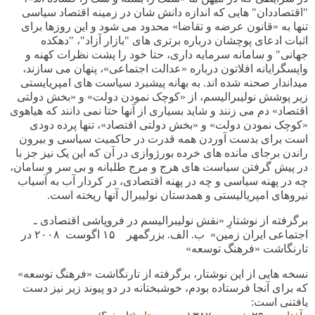
"اقتصاددان" هایی که اندازه دانش شان در زمینه اقتصاد سیاسی
تنها به «قانون عرضه و تقاضا» محدود می شود و این روزها برای
اثبات ادعای پوچشان درباره برتری های "بازار آزاد"، "دهکده
جهانی" و سامانه سرمایه داری، حتا خود را پشت نظرات کهنه و
واپسگرایانه افلاتون درباره «عدالت اجتماعی»، پنهان می سازند،
میداندار صحنه شده اند. به بهانه پیشبرد سیاست های امپریایستی
زیر پوشش نولیبرالیسم، از «کوچک نمودن دولت» و «بخش دولتی
اقتصاد» دم می زنند و شاید بسیاری از آنها حتا نمی دانند که هیاهوی
«کوچک نمودن دولت» و «بخش دولتی اقتصاد»، تنها پرده دودی
است برای بدست آوردن همه قدرت در حاکمیت سیاسی و بیرون
راندن برجای مانده های خرده بورژوازی در آن که این یک نیز جز با
در پیش گرفتن سیاست های هرج و مرج طلبانه و بی سر و سامان،
چه در پهنه سیاسی و چه در پهنه اقتصادی، در کردار آب به آسیاب
نیروهای امپریالیستی و همدستان نولیبرال آنها ریخته است.
برگرفته از نوشتارِ «نقش نولیبرالیسم در فروپاشی اقتصادی ـ
اجتماعی ایران زمین» ب. الف. بزرگمهر
۱۵
اگوست
۲۰۰۸
در
تارنگاشت «فرهنگ توسعه»
نسخه هایی از این نوشتار، برگرفته از تارنگاشت «فرهنگ توسعه»
که برای آنجا فرستاده بودم، خوشبختانه در دو پیوند زیر نیز دست
یافتنی است
: