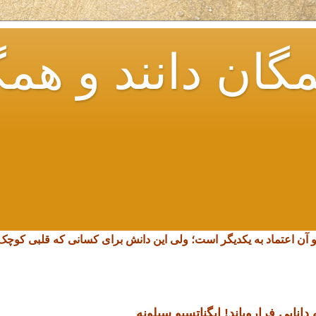
گان دانند و همگ
و آن اعتماد به یکدیگر است؛ ولی این دانش برای کسانی که قلبی کو
انایی فرارویاند!
ایگناتسیو سیلونه