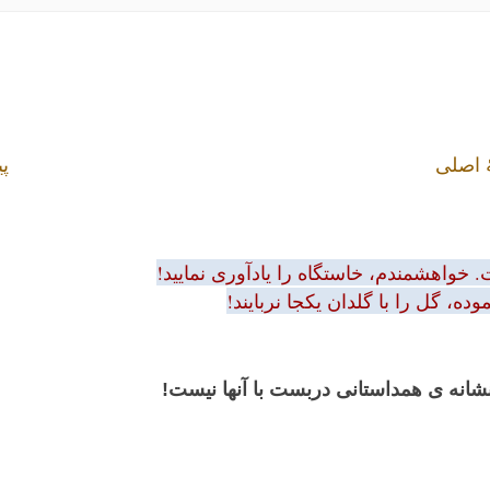
 اصلی
پی
 خواهشمندم، خاستگاه را یادآوری نمایید!
ه، گل را با گلدان یکجا نربایند!
 نشانه ی همداستانی دربست با آنها نیست!