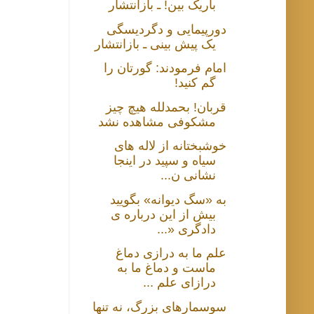
باریک بین! ـ بازانتشار
دورپیمایی و دگردیسگی
یک پیش بینی ـ بازانتشار
امام فرمودند: گورتان را
گم کنید!
قربان! بحمدلله هیچ چیز
مشکوفی مشاهده نشد
خوشبختانه از لاله های
سیاه و سپید در اینجا
نشانی ن...
به «سگ دیوانه» بگویید
بیش از این درباره ی
دادگری «...
علم ما به درازی دماغ
ماست و دماغ ما به
درازای علم ...
سوسمارهای بزرگ، نه تنها