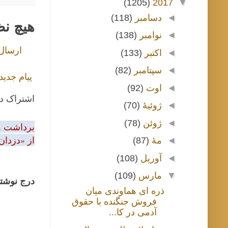
(1205)
2017
▼
◄
دسامبر
(118)
هیچ ن
◄
نوامبر
(138)
ارسال
◄
اکتبر
(133)
◄
سپتامبر
(82)
پیام جدید
◄
اوت
(92)
اشتراک د
◄
ژوئیهٔ
(70)
◄
ژوئن
(78)
برداشت و 
از «دزدان
◄
مهٔ
(87)
◄
آوریل
(108)
▼
مارس
(109)
درج نوشتا
ذره ای هماوندی میان
فروش جنگنده با حقوق
آدمی در کا...