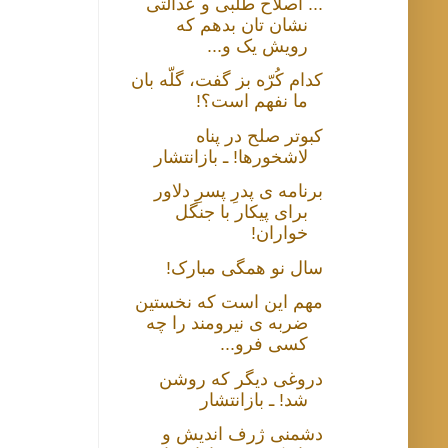
... اصلاح طلبی و عدالتی
نشان تان بدهم که
رویش یک و...
کدام کُرّه بز گفت، گلّه بان
ما نفهم است؟!
کبوتر صلح در پناه
لاشخورها! ـ بازانتشار
برنامه ی پدرِ پسرِ دلاور
برای پیکار با جنگل
خواران!
سال نو همگی مبارک!
مهم این است که نخستین
ضربه ی نیرومند را چه
کسی فرو...
دروغی دیگر که روشن
شد! ـ بازانتشار
دشمنی ژرف اندیش و