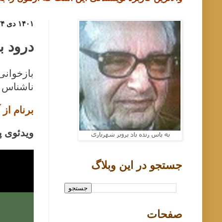
۱۴۰۱ دی ۲۴, شنبه
درود ب
بازخوانی
ناشناس (بر
برنام از
ویدئوی 
جستجو در اين وبلاگ
صفحات