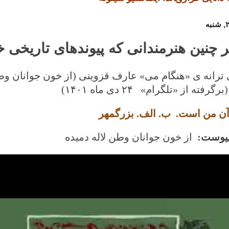
ر چنین هنرمندانی که پیوندهای تاریخی 
 ترانه ی «هنگام می» عارف قزوینی (از خون جوانان وطن 
گرفته از «تلگرام» ۲۴ دی ماه
۱۴۰۱)
 آن من است. ب. الف. بزرگمهر
پیوست:
از خون جوانان وطن لاله دمیده