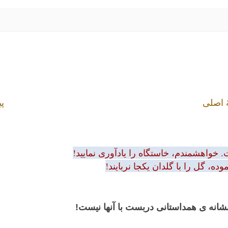
 اصلی
پی
 خواهشمندم، خاستگاه را یادآوری نمایید!
ه، گل را با گلدان یکجا نربایند!
 نشانه ی همداستانی دربست با آنها نیست!