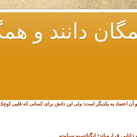
گان دانند و همگ
و آن اعتماد به یکدیگر است؛ ولی این دانش برای کسانی که قلبی کو
انایی فرارویاند!
ایگناتسیو سیلونه