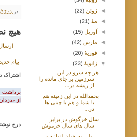
◄
ژوئیهٔ
(34)
◄
ژوئن
(22)
در
۱۰/۲۴/۱۴۰۱ ۰۰
◄
مهٔ
(21)
هیچ ن
◄
آوریل
(15)
◄
مارس
(42)
ارسال
◄
فوریهٔ
(20)
پیام جدید
▼
ژانویهٔ
(23)
هر چه سرو در این
اشتراک د
سرزمین بر جای مانده را
از ریشه در...
برداشت و 
بحمدالله در این زمینه هم
از «دزدان
با شما و هم با چینی ها
در...
سال خرگوش در برابر
درج نوشتا
سال های سال خرموش
... ولی به همان اندازه و